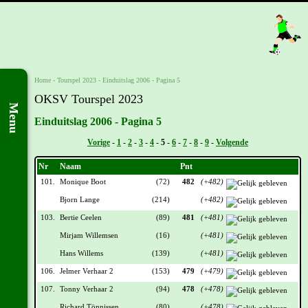
Home
-
Tourspel 2023
-
Einduitslag 2006 - Pagina 5
OKSV Tourspel 2023
Menu
Einduitslag 2006 - Pagina 5
Vorige
-
1
-
2
-
3
-
4
-
5
-
6
-
7
-
8
-
9
-
Volgende
Nr
Naam
Pnt
101.
Monique Boot
(72)
482
(+482)
Bjorn Lange
(214)
(+482)
103.
Bertie Ceelen
(89)
481
(+481)
Mirjam Willemsen
(16)
(+481)
Hans Willems
(139)
(+481)
106.
Jelmer Verhaar 2
(153)
479
(+479)
107.
Tonny Verhaar 2
(94)
478
(+478)
Richard Tönnissen
(80)
(+478)