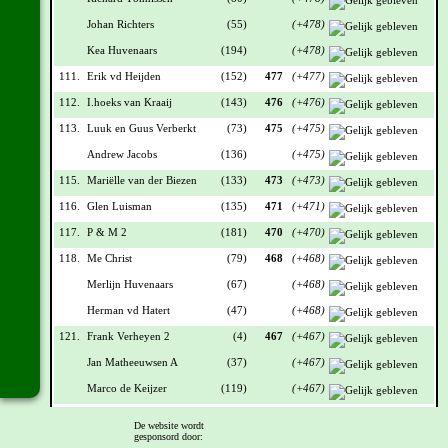
Johan Richters
(55)
(+478)
Kea Huvenaars
(194)
(+478)
111.
Erik vd Heijden
(152)
477
(+477)
112.
I.hoeks van Kraaij
(143)
476
(+476)
113.
Luuk en Guus Verberkt
(73)
475
(+475)
Andrew Jacobs
(136)
(+475)
115.
Mariëlle van der Biezen
(133)
473
(+473)
116.
Glen Luisman
(135)
471
(+471)
117.
P & M 2
(181)
470
(+470)
118.
Me Christ
(79)
468
(+468)
Merlijn Huvenaars
(67)
(+468)
Herman vd Hatert
(47)
(+468)
121.
Frank Verheyen 2
(4)
467
(+467)
Jan Matheeuwsen A
(37)
(+467)
Marco de Keijzer
(119)
(+467)
124.
Leroy van Zanten
(110)
466
(+466)
De website wordt
gesponsord door:
125.
Maurice Kusters 1
(169)
464
(+464)