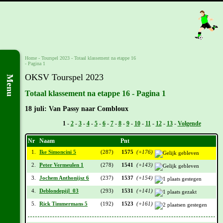
Home
-
Tourspel 2023
-
Totaal klassement na etappe 16
- Pagina 1
OKSV Tourspel 2023
Menu
Totaal klassement na etappe 16 - Pagina 1
18 juli: Van Passy naar Combloux
Vorige -
1
-
2
-
3
-
4
-
5
-
6
-
7
-
8
-
9
-
10
-
11
-
12
-
13
-
Volgende
Nr
Naam
Pnt
1.
Ike Simoncini 5
(287)
1575
(+176)
2.
Peter Vermeulen 1
(278)
1541
(+143)
3.
Jochem Anthonijsz 6
(237)
1537
(+154)
4.
Deblondepijl_03
(293)
1531
(+141)
5.
Rick Timmermans 5
(192)
1523
(+161)