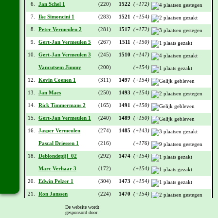
6.
Jan Schel 1
(220)
1522
(+172)
7.
Ike Simoncini 1
(283)
1521
(+154)
8.
Peter Vermeulen 2
(281)
1517
(+172)
9.
Gert-Jan Vermeulen 5
(267)
1511
(+150)
10.
Gert-Jan Vermeulen 3
(245)
1510
(+147)
Vancutsem Jimmy
(200)
(+154)
12.
Kevin Coenen 1
(311)
1497
(+154)
13.
Jan Maes
(250)
1493
(+154)
14.
Rick Timmermans 2
(165)
1491
(+150)
15.
Gert-Jan Vermeulen 1
(240)
1489
(+150)
16.
Jasper Vermeulen
(274)
1485
(+143)
Pascal Driessen 1
(216)
(+176)
18.
Deblondepijl_02
(292)
1474
(+154)
Marc Verhaar 3
(172)
(+154)
20.
Edwin Pelzer 1
(304)
1473
(+154)
21.
Ron Janssen
(224)
1470
(+154)
22.
Frank Boeijen
(159)
1468
(+150)
De website wordt
gesponsord door: