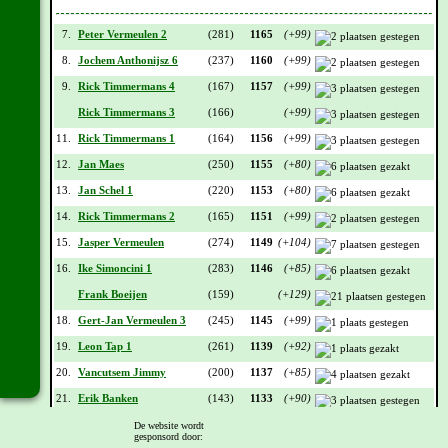
7.
Peter Vermeulen 2
(281)
1165
(+99)
8.
Jochem Anthonijsz 6
(237)
1160
(+99)
9.
Rick Timmermans 4
(167)
1157
(+99)
Rick Timmermans 3
(166)
(+99)
11.
Rick Timmermans 1
(164)
1156
(+99)
12.
Jan Maes
(250)
1155
(+80)
13.
Jan Schel 1
(220)
1153
(+80)
14.
Rick Timmermans 2
(165)
1151
(+99)
15.
Jasper Vermeulen
(274)
1149
(+104)
16.
Ike Simoncini 1
(283)
1146
(+85)
Frank Boeijen
(159)
(+129)
18.
Gert-Jan Vermeulen 3
(245)
1145
(+99)
19.
Leon Tap 1
(261)
1139
(+92)
20.
Vancutsem Jimmy
(200)
1137
(+85)
21.
Erik Banken
(143)
1133
(+90)
22.
Eddy Seynaeve 5
(96)
1128
(+83)
De website wordt
gesponsord door: