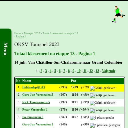
Home
-
Tourspel 2023
-
Totaal klassement na etappe 13
- Pagina 1
OKSV Tourspel 2023
Menu
Totaal klassement na etappe 13 - Pagina 1
14 juli: Van Châtillon-Sur-Chalaronne naar Grand Colombier
Vorige -
1
-
2
-
3
-
4
-
5
-
6
-
7
-
8
-
9
-
10
-
11
-
12
-
13
-
Volgende
Nr
Naam
Pnt
1.
Deblondepijl_03
(293)
1209
(+78)
2.
Gert-Jan Vermeulen 5
(267)
1194
(+80)
3.
Rick Timmermans 5
(192)
1191
(+99)
4.
Peter Vermeulen 1
(278)
1186
(+104)
5.
Ike Simoncini 5
(287)
1167
(+85)
Gert-Jan Vermeulen 1
(240)
(+99)