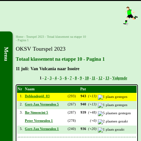
Home
-
Tourspel 2023
-
Totaal klassement na etappe 10
- Pagina 1
OKSV Tourspel 2023
Menu
Totaal klassement na etappe 10 - Pagina 1
11 juli: Van Vulcania naar Issoire
Vorige -
1
-
2
-
3
-
4
-
5
-
6
-
7
-
8
-
9
-
10
-
11
-
12
-
13
-
Volgende
Nr
Naam
Pnt
1.
Deblondepijl_03
(293)
943
(+13)
2.
Gert-Jan Vermeulen 5
(267)
940
(+13)
3.
Ike Simoncini 5
(287)
939
(+48)
Peter Vermeulen 1
(278)
(+0)
5.
Gert-Jan Vermeulen 1
(240)
936
(+20)