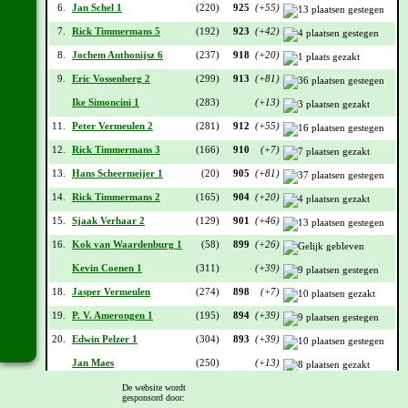
6.
Jan Schel 1
(220)
925
(+55)
7.
Rick Timmermans 5
(192)
923
(+42)
8.
Jochem Anthonijsz 6
(237)
918
(+20)
9.
Eric Vossenberg 2
(299)
913
(+81)
Ike Simoncini 1
(283)
(+13)
11.
Peter Vermeulen 2
(281)
912
(+55)
12.
Rick Timmermans 3
(166)
910
(+7)
13.
Hans Scheermeijer 1
(20)
905
(+81)
14.
Rick Timmermans 2
(165)
904
(+20)
15.
Sjaak Verhaar 2
(129)
901
(+46)
16.
Kok van Waardenburg 1
(58)
899
(+26)
Kevin Coenen 1
(311)
(+39)
18.
Jasper Vermeulen
(274)
898
(+7)
19.
P. V. Amerongen 1
(195)
894
(+39)
20.
Edwin Pelzer 1
(304)
893
(+39)
Jan Maes
(250)
(+13)
John van der Loop
(149)
(+13)
De website wordt
gesponsord door: