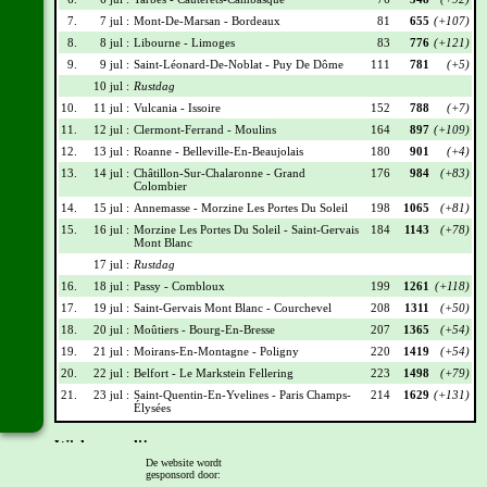
7.
7 jul :
Mont-De-Marsan - Bordeaux
81
655
(+107)
8.
8 jul :
Libourne - Limoges
83
776
(+121)
9.
9 jul :
Saint-Léonard-De-Noblat - Puy De Dôme
111
781
(+5)
10 jul :
Rustdag
10.
11 jul :
Vulcania - Issoire
152
788
(+7)
11.
12 jul :
Clermont-Ferrand - Moulins
164
897
(+109)
12.
13 jul :
Roanne - Belleville-En-Beaujolais
180
901
(+4)
13.
14 jul :
Châtillon-Sur-Chalaronne - Grand
176
984
(+83)
Colombier
14.
15 jul :
Annemasse - Morzine Les Portes Du Soleil
198
1065
(+81)
15.
16 jul :
Morzine Les Portes Du Soleil - Saint-Gervais
184
1143
(+78)
Mont Blanc
17 jul :
Rustdag
16.
18 jul :
Passy - Combloux
199
1261
(+118)
17.
19 jul :
Saint-Gervais Mont Blanc - Courchevel
208
1311
(+50)
18.
20 jul :
Moûtiers - Bourg-En-Bresse
207
1365
(+54)
19.
21 jul :
Moirans-En-Montagne - Poligny
220
1419
(+54)
20.
22 jul :
Belfort - Le Markstein Fellering
223
1498
(+79)
21.
23 jul :
Saint-Quentin-En-Yvelines - Paris Champs-
214
1629
(+131)
Élysées
Wielrennerslijst
De website wordt
gesponsord door:
Nr
Naam
Ploeg
Punten