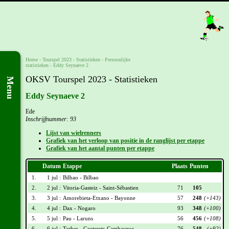
Home
-
Tourspel 2023
- Statistieken -
Persoonlijke
statistieken
-
Eddy Seynaeve 2
OKSV Tourspel 2023 - Statistieken
Menu
Eddy Seynaeve 2
Ede
Inschrijfnummer: 93
Lijst van wielrenners
Grafiek van het verloop van positie in de ranglijst per etappe
Grafiek van het aantal punten per etappe
Datum
Etappe
Plaats
Punten
1.
1 jul :
Bilbao - Bilbao
2.
2 jul :
Vitoria-Gasteiz - Saint-Sébastien
71
105
3.
3 jul :
Amorebieta-Etxano - Bayonne
57
248
(+143)
4.
4 jul :
Dax - Nogaro
93
348
(+100)
5.
5 jul :
Pau - Laruns
56
456
(+108)
6.
6 jul :
Tarbes - Cauterets-Cambasque
76
548
(+92)