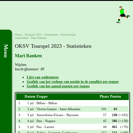
Home
-
Tourspel 2023
- Statistieken -
Persoonlijke
statistieken
-
Mari Banken
OKSV Tourspel 2023 - Statistieken
Menu
Mari Banken
Wijchen
Inschrijfnummer: 89
Lijst van wielrenners
Grafiek van het verloop van positie in de ranglijst per etappe
Grafiek van het aantal punten per etappe
Datum
Etappe
Plaats
Punten
1.
1 jul :
Bilbao - Bilbao
2.
2 jul :
Vitoria-Gasteiz - Saint-Sébastien
191
83
3.
3 jul :
Amorebieta-Etxano - Bayonne
57
248
(+165)
4.
4 jul :
Dax - Nogaro
45
386
(+138)
5.
5 jul :
Pau - Laruns
44
462
(+76)
6.
6 jul :
Tarbes - Cauterets-Cambasque
112
531
(+69)