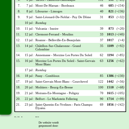
7.
7 jul :
Mont-De-Marsan - Bordeaux
46
685
(+154)
8.
8 jul :
Libourne - Limoges
40
821
(+136)
9.
9 jul :
Saint-Léonard-De-Noblat - Puy De Dôme
31
853
(+32)
10 jul :
Rustdag
10.
11 jul :
Vulcania - Issoire
39
873
(+20)
11.
12 jul :
Clermont-Ferrand - Moulins
33
1013
(+140)
12.
13 jul :
Roanne - Belleville-En-Beaujolais
37
1017
(+4)
13.
14 jul :
Châtillon-Sur-Chalaronne - Grand
35
1109
(+92)
Colombier
14.
15 jul :
Annemasse - Morzine Les Portes Du Soleil
62
1194
(+85)
15.
16 jul :
Morzine Les Portes Du Soleil - Saint-Gervais
63
1256
(+62)
Mont Blanc
17 jul :
Rustdag
16.
18 jul :
Passy - Combloux
85
1386
(+130)
17.
19 jul :
Saint-Gervais Mont Blanc - Courchevel
122
1442
(+56)
18.
20 jul :
Moûtiers - Bourg-En-Bresse
100
1510
(+68)
19.
21 jul :
Moirans-En-Montagne - Poligny
70
1615
(+105)
20.
22 jul :
Belfort - Le Markstein Fellering
90
1714
(+99)
21.
23 jul :
Saint-Quentin-En-Yvelines - Paris Champs-
69
1856
(+142)
Élysées
Wielrennerslijst
De website wordt
gesponsord door:
Nr
Naam
Ploeg
Punten