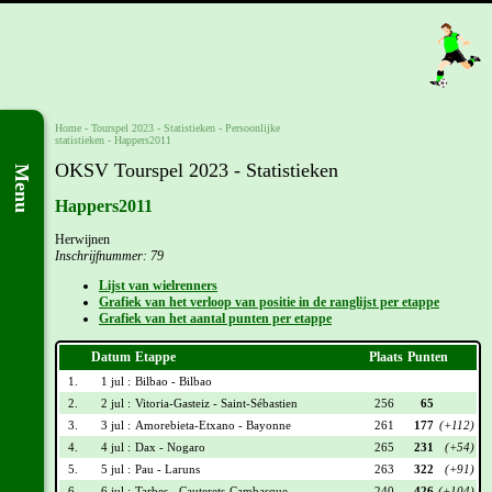
Home
-
Tourspel 2023
- Statistieken -
Persoonlijke
statistieken
-
Happers2011
OKSV Tourspel 2023 - Statistieken
Menu
Happers2011
Herwijnen
Inschrijfnummer: 79
Lijst van wielrenners
Grafiek van het verloop van positie in de ranglijst per etappe
Grafiek van het aantal punten per etappe
Datum
Etappe
Plaats
Punten
1.
1 jul :
Bilbao - Bilbao
2.
2 jul :
Vitoria-Gasteiz - Saint-Sébastien
256
65
3.
3 jul :
Amorebieta-Etxano - Bayonne
261
177
(+112)
4.
4 jul :
Dax - Nogaro
265
231
(+54)
5.
5 jul :
Pau - Laruns
263
322
(+91)
6.
6 jul :
Tarbes - Cauterets-Cambasque
240
426
(+104)