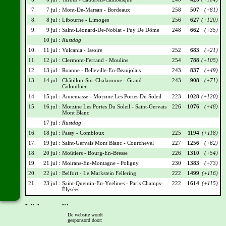
7.
7 jul :
Mont-De-Marsan - Bordeaux
258
507
(+81)
8.
8 jul :
Libourne - Limoges
256
627
(+120)
9.
9 jul :
Saint-Léonard-De-Noblat - Puy De Dôme
248
662
(+35)
10 jul :
Rustdag
10.
11 jul :
Vulcania - Issoire
252
683
(+21)
11.
12 jul :
Clermont-Ferrand - Moulins
254
788
(+105)
12.
13 jul :
Roanne - Belleville-En-Beaujolais
243
837
(+49)
13.
14 jul :
Châtillon-Sur-Chalaronne - Grand
243
908
(+71)
Colombier
14.
15 jul :
Annemasse - Morzine Les Portes Du Soleil
223
1028
(+120)
15.
16 jul :
Morzine Les Portes Du Soleil - Saint-Gervais
226
1076
(+48)
Mont Blanc
17 jul :
Rustdag
16.
18 jul :
Passy - Combloux
225
1194
(+118)
17.
19 jul :
Saint-Gervais Mont Blanc - Courchevel
227
1256
(+62)
18.
20 jul :
Moûtiers - Bourg-En-Bresse
226
1310
(+54)
19.
21 jul :
Moirans-En-Montagne - Poligny
230
1383
(+73)
20.
22 jul :
Belfort - Le Markstein Fellering
222
1499
(+116)
21.
23 jul :
Saint-Quentin-En-Yvelines - Paris Champs-
222
1614
(+115)
Élysées
Wielrennerslijst
De website wordt
gesponsord door:
Nr
Naam
Ploeg
Punten