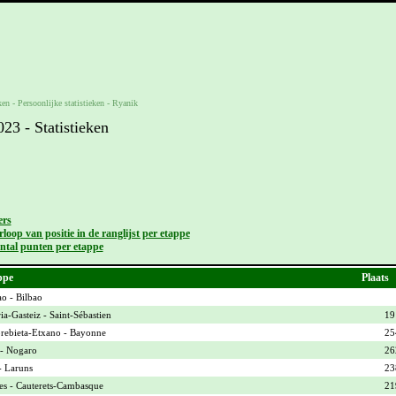
ken -
Persoonlijke statistieken
-
Ryanik
3 - Statistieken
ers
loop van positie in de ranglijst per etappe
ntal punten per etappe
ppe
Plaats
ao - Bilbao
ia-Gasteiz - Saint-Sébastien
19
ebieta-Etxano - Bayonne
25
- Nogaro
26
- Laruns
23
es - Cauterets-Cambasque
21