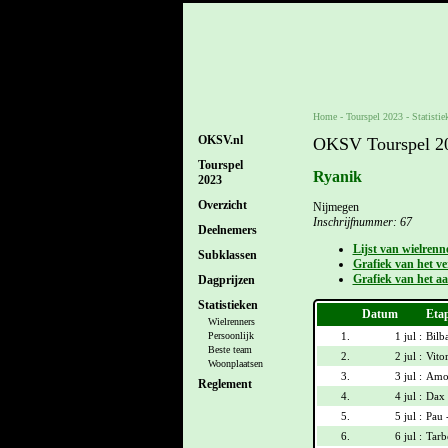
Home
-
Tourspel 2023
- Statistie
OKSV.nl
OKSV Tourspel 202
Tourspel
Ryanik
2023
Overzicht
Nijmegen
Inschrijfnummer: 67
Deelnemers
Lijst van wielrenn
Subklassen
Grafiek van het ver
Grafiek van het aa
Dagprijzen
Statistieken
Datum
Eta
Wielrenners
1.
1 jul :
Bilb
Persoonlijk
Beste team
2.
2 jul :
Vitor
Woonplaatsen
3.
3 jul :
Amor
Reglement
4.
4 jul :
Dax 
5.
5 jul :
Pau 
6.
6 jul :
Tarb