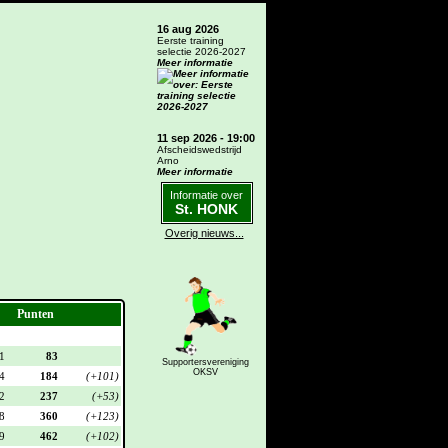
16 aug 2026
Eerste training
selectie 2026-2027
Meer informatie
11 sep 2026 - 19:00
Afscheidswedstrijd
Arno
Meer informatie
Informatie over
St. HONK
Overig nieuws...
Punten
1
83
Supportersvereniging
OKSV
4
184
(+101)
2
237
(+53)
8
360
(+123)
9
462
(+102)