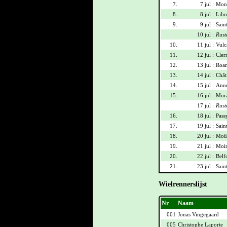
7.
7 jul :
Mont
8.
8 jul :
Libo
9.
9 jul :
Sain
10 jul :
Rust
10.
11 jul :
Vulca
11.
12 jul :
Cler
12.
13 jul :
Roan
13.
14 jul :
Chât
14.
15 jul :
Anne
15.
16 jul :
Morz
17 jul :
Rust
16.
18 jul :
Pass
17.
19 jul :
Sain
18.
20 jul :
Moût
19.
21 jul :
Moir
20.
22 jul :
Belf
21.
23 jul :
Sain
Wielrennerslijst
Nr
Naam
001
Jonas Vingegaard
005
Christophe Laporte