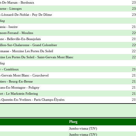
-De-Marsan - Bordeaux
23
urne - Limoges
23
t-Léonard-De-Noblat - Puy De Dôme
23
dag
nia - Issoire
21
mont-Ferrand - Moulins
22
ne - Belleville-En-Beaujolais
21
illon-Sur-Chalaronne - Grand Colombier
22
masse - Morzine Les Portes Du Soleil
22
ine Les Portes Du Soleil - Saint-Gervais Mont Blanc
22
dag
y - Combloux
21
t-Gervais Mont Blanc - Courchevel
21
iers - Bourg-En-Bresse
21
ans-En-Montagne - Poligny
21
ort - Le Markstein Fellering
21
t-Quentin-En-Yvelines - Paris Champs-Élysées
21
Ploeg
Jumbo-visma (
TJV
)
Jumbo-visma (
TJV
)