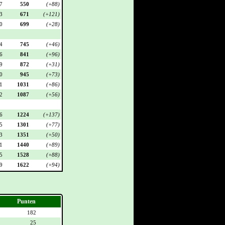
7
550
(+88)
3
671
(+121)
0
699
(+28)
4
745
(+46)
6
841
(+96)
9
872
(+31)
0
945
(+73)
1
1031
(+86)
2
1087
(+56)
6
1224
(+137)
5
1301
(+77)
3
1351
(+50)
1
1440
(+89)
5
1528
(+88)
9
1622
(+94)
Punten
182
25