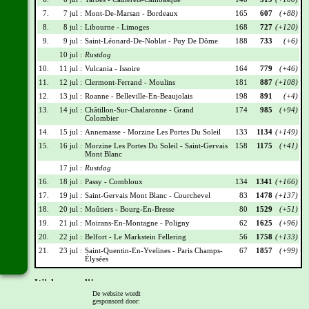
7.
7 jul :
Mont-De-Marsan - Bordeaux
165
607
(+88)
8.
8 jul :
Libourne - Limoges
168
727
(+120)
9.
9 jul :
Saint-Léonard-De-Noblat - Puy De Dôme
188
733
(+6)
10 jul :
Rustdag
10.
11 jul :
Vulcania - Issoire
164
779
(+46)
11.
12 jul :
Clermont-Ferrand - Moulins
181
887
(+108)
12.
13 jul :
Roanne - Belleville-En-Beaujolais
198
891
(+4)
13.
14 jul :
Châtillon-Sur-Chalaronne - Grand
174
985
(+94)
Colombier
14.
15 jul :
Annemasse - Morzine Les Portes Du Soleil
133
1134
(+149)
15.
16 jul :
Morzine Les Portes Du Soleil - Saint-Gervais
158
1175
(+41)
Mont Blanc
17 jul :
Rustdag
16.
18 jul :
Passy - Combloux
134
1341
(+166)
17.
19 jul :
Saint-Gervais Mont Blanc - Courchevel
83
1478
(+137)
18.
20 jul :
Moûtiers - Bourg-En-Bresse
80
1529
(+51)
19.
21 jul :
Moirans-En-Montagne - Poligny
62
1625
(+96)
20.
22 jul :
Belfort - Le Markstein Fellering
56
1758
(+133)
21.
23 jul :
Saint-Quentin-En-Yvelines - Paris Champs-
67
1857
(+99)
Élysées
Wielrennerslijst
De website wordt
gesponsord door:
Nr
Naam
Ploeg
Punten