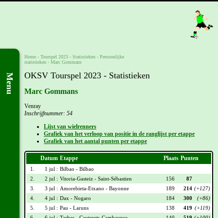
Home
-
Tourspel 2023
- Statistieken -
Persoonlijke
statistieken
-
Marc Gommans
OKSV Tourspel 2023 - Statistieken
Menu
Marc Gommans
Venray
Inschrijfnummer: 54
Lijst van wielrenners
Grafiek van het verloop van positie in de ranglijst per etappe
Grafiek van het aantal punten per etappe
Datum
Etappe
Plaats
Punten
1.
1 jul :
Bilbao - Bilbao
2.
2 jul :
Vitoria-Gasteiz - Saint-Sébastien
156
87
3.
3 jul :
Amorebieta-Etxano - Bayonne
189
214
(+127)
4.
4 jul :
Dax - Nogaro
184
300
(+86)
5.
5 jul :
Pau - Laruns
138
419
(+119)
6.
6 jul :
Tarbes - Cauterets-Cambasque
140
519
(+100)