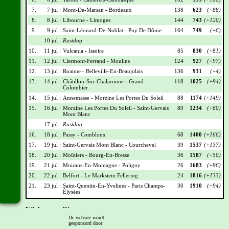
7.
7 jul :
Mont-De-Marsan - Bordeaux
138
623
(+88)
8.
8 jul :
Libourne - Limoges
144
743
(+120)
9.
9 jul :
Saint-Léonard-De-Noblat - Puy De Dôme
164
749
(+6)
10 jul :
Rustdag
10.
11 jul :
Vulcania - Issoire
85
830
(+81)
11.
12 jul :
Clermont-Ferrand - Moulins
124
927
(+97)
12.
13 jul :
Roanne - Belleville-En-Beaujolais
136
931
(+4)
13.
14 jul :
Châtillon-Sur-Chalaronne - Grand
118
1025
(+94)
Colombier
14.
15 jul :
Annemasse - Morzine Les Portes Du Soleil
88
1174
(+149)
15.
16 jul :
Morzine Les Portes Du Soleil - Saint-Gervais
89
1234
(+60)
Mont Blanc
17 jul :
Rustdag
16.
18 jul :
Passy - Combloux
68
1400
(+166)
17.
19 jul :
Saint-Gervais Mont Blanc - Courchevel
39
1537
(+137)
18.
20 jul :
Moûtiers - Bourg-En-Bresse
36
1587
(+50)
19.
21 jul :
Moirans-En-Montagne - Poligny
26
1683
(+96)
20.
22 jul :
Belfort - Le Markstein Fellering
24
1816
(+133)
21.
23 jul :
Saint-Quentin-En-Yvelines - Paris Champs-
30
1910
(+94)
Élysées
Wielrennerslijst
De website wordt
gesponsord door:
Nr
Naam
Ploeg
Punten