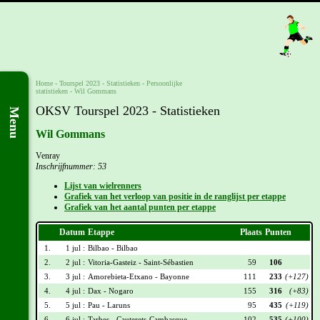
Home
-
Tourspel 2023
- Statistieken -
Persoonlijke
statistieken
-
Wil Gommans
OKSV Tourspel 2023 - Statistieken
Menu
Wil Gommans
Venray
Inschrijfnummer: 53
Lijst van wielrenners
Grafiek van het verloop van positie in de ranglijst per etappe
Grafiek van het aantal punten per etappe
Datum
Etappe
Plaats
Punten
1.
1 jul :
Bilbao - Bilbao
2.
2 jul :
Vitoria-Gasteiz - Saint-Sébastien
59
106
3.
3 jul :
Amorebieta-Etxano - Bayonne
111
233
(+127)
4.
4 jul :
Dax - Nogaro
155
316
(+83)
5.
5 jul :
Pau - Laruns
95
435
(+119)
6.
6 jul :
Tarbes - Cauterets-Cambasque
102
535
(+100)