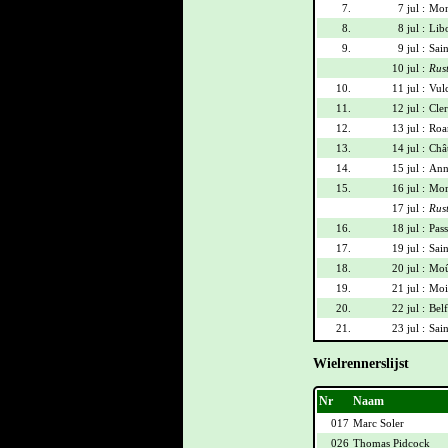
7.
7 jul :
Mon
8.
8 jul :
Lib
9.
9 jul :
Sai
10 jul :
Rus
10.
11 jul :
Vulc
11.
12 jul :
Cle
12.
13 jul :
Roan
13.
14 jul :
Châ
14.
15 jul :
Ann
15.
16 jul :
Morz
17 jul :
Rus
16.
18 jul :
Pas
17.
19 jul :
Sai
18.
20 jul :
Moû
19.
21 jul :
Moi
20.
22 jul :
Belf
21.
23 jul :
Sain
Wielrennerslijst
Nr
Naam
017
Marc Soler
026
Thomas Pidcock