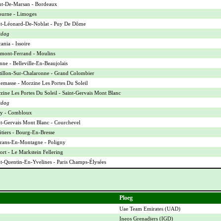
t-De-Marsan - Bordeaux
ourne - Limoges
nt-Léonard-De-Noblat - Puy De Dôme
tdag
ania - Issoire
rmont-Ferrand - Moulins
ne - Belleville-En-Beaujolais
tillon-Sur-Chalaronne - Grand Colombier
emasse - Morzine Les Portes Du Soleil
ine Les Portes Du Soleil - Saint-Gervais Mont Blanc
tdag
sy - Combloux
nt-Gervais Mont Blanc - Courchevel
tiers - Bourg-En-Bresse
rans-En-Montagne - Poligny
ort - Le Markstein Fellering
t-Quentin-En-Yvelines - Paris Champs-Élysées
Ploeg
Uae Team Emirates (
UAD
)
Ineos Grenadiers (
IGD
)