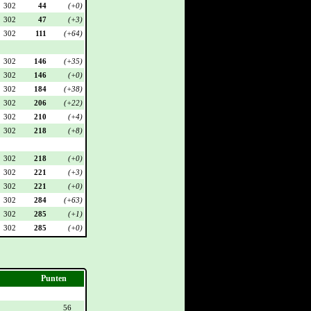
302
44
(+0)
302
47
(+3)
302
111
(+64)
302
146
(+35)
302
146
(+0)
302
184
(+38)
302
206
(+22)
302
210
(+4)
302
218
(+8)
302
218
(+0)
302
221
(+3)
302
221
(+0)
302
284
(+63)
302
285
(+1)
302
285
(+0)
Punten
56