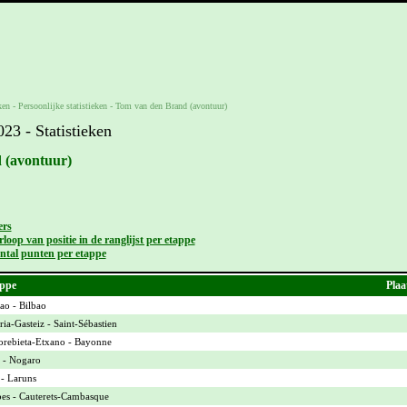
ken -
Persoonlijke statistieken
-
Tom van den Brand (avontuur)
3 - Statistieken
 (avontuur)
ers
loop van positie in de ranglijst per etappe
ntal punten per etappe
ppe
Plaa
ao - Bilbao
ria-Gasteiz - Saint-Sébastien
rebieta-Etxano - Bayonne
 - Nogaro
 - Laruns
bes - Cauterets-Cambasque