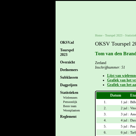
Home
-
Tourspel 2023
- Statistie
OKSV.nl
OKSV Tourspel 202
Tourspel
Tom van den Brand
2023
Overzicht
Zeeland
Inschrijfnummer: 51
Deelnemers
Lijst van wielrenn
Subklassen
Grafiek van het ver
Grafiek van het aa
Dagprijzen
Statistieken
Datum
Eta
Wielrenners
1.
1 jul :
Bilb
Persoonlijk
Beste team
2.
2 jul :
Vito
Woonplaatsen
3.
3 jul :
Amo
Reglement
4.
4 jul :
Dax
5.
5 jul :
Pau
6.
6 jul :
Tar