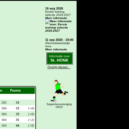
16 aug 2026
Eerste training
selectie 2026-2027
Meer informatie
11 sep 2026 - 19:00
Afscheidswedstrijd
Arno
Meer informatie
Informatie over
St. HONK
Overig nieuws...
ts
Punten
283
33
Supportersvereniging
OKSV
304
33
(+0)
304
33
(+0)
304
35
(+2)
304
44
(+9)