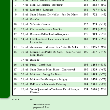
7.
7 jul :
Mont-De-Marsan - Bordeaux
184
593
(+109)
8.
8 jul :
Libourne - Limoges
181
717
(+124)
9.
9 jul :
Saint-Léonard-De-Noblat - Puy De Dôme
205
722
(+5)
10 jul :
Rustdag
10.
11 jul :
Vulcania - Issoire
223
735
(+13)
11.
12 jul :
Clermont-Ferrand - Moulins
199
873
(+138)
12.
13 jul :
Roanne - Belleville-En-Beaujolais
177
903
(+30)
13.
14 jul :
Châtillon-Sur-Chalaronne - Grand
161
993
(+90)
Colombier
14.
15 jul :
Annemasse - Morzine Les Portes Du Soleil
175
1096
(+103)
15.
16 jul :
Morzine Les Portes Du Soleil - Saint-Gervais
190
1137
(+41)
Mont Blanc
17 jul :
Rustdag
16.
18 jul :
Passy - Combloux
195
1268
(+131)
17.
19 jul :
Saint-Gervais Mont Blanc - Courchevel
199
1329
(+61)
18.
20 jul :
Moûtiers - Bourg-En-Bresse
191
1405
(+76)
19.
21 jul :
Moirans-En-Montagne - Poligny
194
1476
(+71)
20.
22 jul :
Belfort - Le Markstein Fellering
204
1561
(+85)
21.
23 jul :
Saint-Quentin-En-Yvelines - Paris Champs-
194
1686
(+125)
Élysées
Wielrennerslijst
De website wordt
gesponsord door:
Nr
Naam
Ploeg
Punten