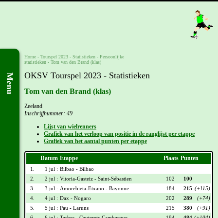
Home
-
Tourspel 2023
- Statistieken -
Persoonlijke
statistieken
-
Tom van den Brand (klas)
OKSV Tourspel 2023 - Statistieken
Menu
Tom van den Brand (klas)
Zeeland
Inschrijfnummer: 49
Lijst van wielrenners
Grafiek van het verloop van positie in de ranglijst per etappe
Grafiek van het aantal punten per etappe
Datum
Etappe
Plaats
Punten
1.
1 jul :
Bilbao - Bilbao
2.
2 jul :
Vitoria-Gasteiz - Saint-Sébastien
102
100
3.
3 jul :
Amorebieta-Etxano - Bayonne
184
215
(+115)
4.
4 jul :
Dax - Nogaro
202
289
(+74)
5.
5 jul :
Pau - Laruns
215
380
(+91)
6.
6 jul :
Tarbes - Cauterets-Cambasque
194
484
(+104)