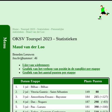
Home
-
Tourspel 2023
- Statistieken -
Persoonlijke
statistieken
-
Maud van der Loo
OKSV Tourspel 2023 - Statistieken
Menu
Maud van der Loo
Beneden Leeuwen
Inschrijfnummer: 46
Lijst van wielrenners
Grafiek van het verloop van positie in de ranglijst per etappe
Grafiek van het aantal punten per etappe
Datum
Etappe
Plaats
Punten
1.
1 jul :
Bilbao - Bilbao
2.
2 jul :
Vitoria-Gasteiz - Saint-Sébastien
149
88
3.
3 jul :
Amorebieta-Etxano - Bayonne
184
215
(+127)
4.
4 jul :
Dax - Nogaro
187
298
(+83)
5.
5 jul :
Pau - Laruns
181
398
(+100)
6.
6 jul :
Tarbes - Cauterets-Cambasque
154
510
(+112)