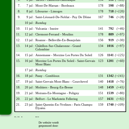
7.
7 jul :
Mont-De-Marsan - Bordeaux
178
598
(+88)
8.
8 jul :
Libourne - Limoges
178
718
(+120)
9.
9 jul :
Saint-Léonard-De-Noblat - Puy De Dôme
167
746
(+28)
10 jul :
Rustdag
10.
11 jul :
Vulcania - Issoire
141
792
(+46)
11.
12 jul :
Clermont-Ferrand - Moulins
178
889
(+97)
12.
13 jul :
Roanne - Belleville-En-Beaujolais
156
919
(+30)
13.
14 jul :
Châtillon-Sur-Chalaronne - Grand
134
1016
(+97)
Colombier
14.
15 jul :
Annemasse - Morzine Les Portes Du Soleil
126
1141
(+125)
15.
16 jul :
Morzine Les Portes Du Soleil - Saint-Gervais
123
1201
(+60)
Mont Blanc
17 jul :
Rustdag
16.
18 jul :
Passy - Combloux
131
1342
(+141)
17.
19 jul :
Saint-Gervais Mont Blanc - Courchevel
140
1418
(+76)
18.
20 jul :
Moûtiers - Bourg-En-Bresse
148
1459
(+41)
19.
21 jul :
Moirans-En-Montagne - Poligny
151
1539
(+80)
20.
22 jul :
Belfort - Le Markstein Fellering
157
1631
(+92)
21.
23 jul :
Saint-Quentin-En-Yvelines - Paris Champs-
159
1740
(+109)
Élysées
Wielrennerslijst
De website wordt
gesponsord door:
Nr
Naam
Ploeg
Punten