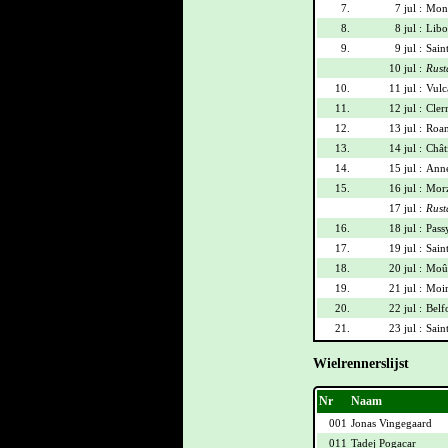
7.
7 jul :
Mont
8.
8 jul :
Libo
9.
9 jul :
Sain
10 jul :
Rust
10.
11 jul :
Vulca
11.
12 jul :
Cler
12.
13 jul :
Roan
13.
14 jul :
Chât
14.
15 jul :
Anne
15.
16 jul :
Morz
17 jul :
Rust
16.
18 jul :
Pass
17.
19 jul :
Sain
18.
20 jul :
Moût
19.
21 jul :
Moir
20.
22 jul :
Belf
21.
23 jul :
Sain
Wielrennerslijst
Nr
Naam
001
Jonas Vingegaard
011
Tadej Pogacar