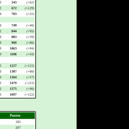
5
543
(+62)
2
672
(+129)
4
703
(+31)
6
749
(+46)
2
844
(+95)
6
883
(+39)
9
969
(+86)
0
1063
(+94)
0
1106
(+43)
5
1227
(+121)
0
1307
(+80)
0
1364
(+57)
2
1479
(+115)
2
1575
(+96)
5
1697
(+122)
Punten
182
207