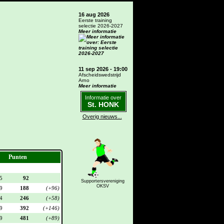
16 aug 2026
Eerste training
selectie 2026-2027
Meer informatie
11 sep 2026 - 19:00
Afscheidswedstrijd
Arno
Meer informatie
Informatie over
St. HONK
Overig nieuws...
Punten
5
92
Supportersvereniging
OKSV
9
188
(+96)
4
246
(+58)
9
392
(+146)
9
481
(+89)