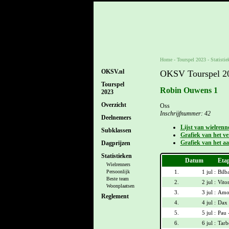
Home
-
Tourspel 2023
- Statistie
OKSV.nl
OKSV Tourspel 202
Tourspel
Robin Ouwens 1
2023
Overzicht
Oss
Inschrijfnummer: 42
Deelnemers
Lijst van wielrenn
Subklassen
Grafiek van het ver
Grafiek van het aa
Dagprijzen
Statistieken
Datum
Eta
Wielrenners
1.
1 jul :
Bilb
Persoonlijk
Beste team
2.
2 jul :
Vitor
Woonplaatsen
3.
3 jul :
Amor
Reglement
4.
4 jul :
Dax 
5.
5 jul :
Pau 
6.
6 jul :
Tarb