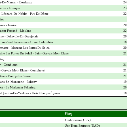
-De-Marsan - Bordeaux
24
urne - Limoges
23
t-Léonard-De-Noblat - Puy De Dôme
22
dag
nia - Issoire
20
mont-Ferrand - Moulins
22
ne - Belleville-En-Beaujolais
20
illon-Sur-Chalaronne - Grand Colombier
18
masse - Morzine Les Portes Du Soleil
20
ine Les Portes Du Soleil - Saint-Gervais Mont Blanc
21
dag
y - Combloux
21
t-Gervais Mont Blanc - Courchevel
21
iers - Bourg-En-Bresse
21
ans-En-Montagne - Poligny
19
ort - Le Markstein Fellering
20
t-Quentin-En-Yvelines - Paris Champs-Élysées
18
Ploeg
Jumbo-visma (
TJV
)
Uae Team Emirates (
UAD
)