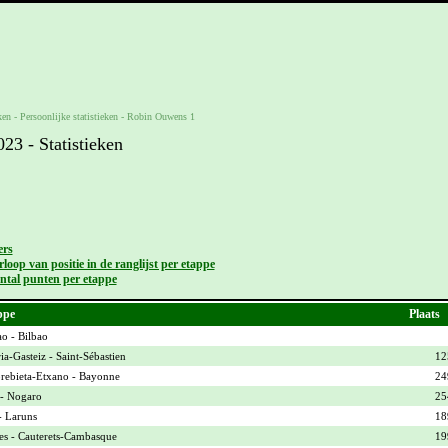
ken -
Persoonlijke statistieken
-
Robin Ouwens 1
3 - Statistieken
ers
loop van positie in de ranglijst per etappe
ntal punten per etappe
ppe
Plaats
ao - Bilbao
ia-Gasteiz - Saint-Sébastien
12
ebieta-Etxano - Bayonne
24
- Nogaro
25
- Laruns
18
es - Cauterets-Cambasque
19