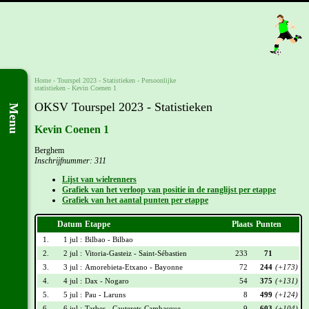
Home
-
Tourspel 2023
- Statistieken -
Persoonlijke
statistieken
-
Kevin Coenen 1
OKSV Tourspel 2023 - Statistieken
Menu
Kevin Coenen 1
Berghem
Inschrijfnummer: 311
Lijst van wielrenners
Grafiek van het verloop van positie in de ranglijst per etappe
Grafiek van het aantal punten per etappe
Datum
Etappe
Plaats
Punten
1.
1 jul :
Bilbao - Bilbao
2.
2 jul :
Vitoria-Gasteiz - Saint-Sébastien
233
71
3.
3 jul :
Amorebieta-Etxano - Bayonne
72
244
(+173)
4.
4 jul :
Dax - Nogaro
54
375
(+131)
5.
5 jul :
Pau - Laruns
8
499
(+124)
6.
6 jul :
Tarbes - Cauterets-Cambasque
9
603
(+104)