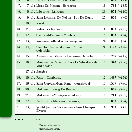
7.
7 jul :
Mont-De-Marsan - Bordeaux
18
734
(+131)
8.
8 jul :
Libourne - Limoges
20
854
(+120)
9.
9 jul :
Saint-Léonard-De-Noblat - Puy De Dôme
25
860
(+6)
10 jul :
Rustdag
10.
11 jul :
Vulcania - Issoire
16
899
(+39)
11.
12 jul :
Clermont-Ferrand - Moulins
19
1033
(+134)
12.
13 jul :
Roanne - Belleville-En-Beaujolais
26
1037
(+4)
13.
14 jul :
Châtillon-Sur-Chalaronne - Grand
26
1122
(+85)
Colombier
14.
15 jul :
Annemasse - Morzine Les Portes Du Soleil
17
1265
(+143)
15.
16 jul :
Morzine Les Portes Du Soleil - Saint-Gervais
12
1343
(+78)
Mont Blanc
17 jul :
Rustdag
16.
18 jul :
Passy - Combloux
12
1497
(+154)
17.
19 jul :
Saint-Gervais Mont Blanc - Courchevel
13
1587
(+90)
18.
20 jul :
Moûtiers - Bourg-En-Bresse
13
1645
(+58)
19.
21 jul :
Moirans-En-Montagne - Poligny
12
1714
(+69)
20.
22 jul :
Belfort - Le Markstein Fellering
17
1838
(+124)
21.
23 jul :
Saint-Quentin-En-Yvelines - Paris Champs-
8
1981
(+143)
Élysées
Wielrennerslijst
De website wordt
gesponsord door:
Nr
Naam
Ploeg
Punten