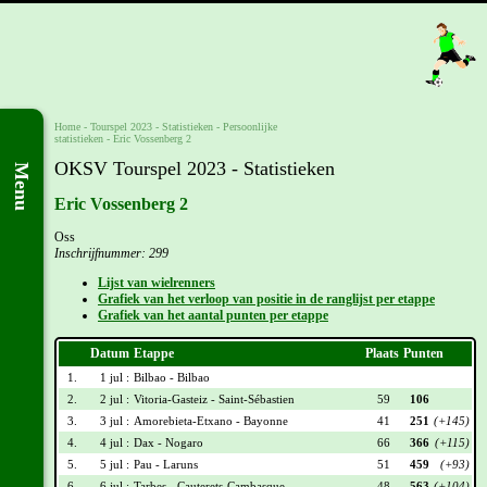
Home
-
Tourspel 2023
- Statistieken -
Persoonlijke
statistieken
-
Eric Vossenberg 2
OKSV Tourspel 2023 - Statistieken
Menu
Eric Vossenberg 2
Oss
Inschrijfnummer: 299
Lijst van wielrenners
Grafiek van het verloop van positie in de ranglijst per etappe
Grafiek van het aantal punten per etappe
Datum
Etappe
Plaats
Punten
1.
1 jul :
Bilbao - Bilbao
2.
2 jul :
Vitoria-Gasteiz - Saint-Sébastien
59
106
3.
3 jul :
Amorebieta-Etxano - Bayonne
41
251
(+145)
4.
4 jul :
Dax - Nogaro
66
366
(+115)
5.
5 jul :
Pau - Laruns
51
459
(+93)
6.
6 jul :
Tarbes - Cauterets-Cambasque
48
563
(+104)