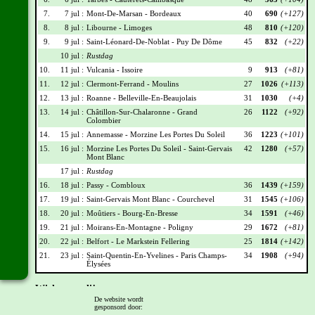
7.
7 jul :
Mont-De-Marsan - Bordeaux
40
690
(+127)
8.
8 jul :
Libourne - Limoges
48
810
(+120)
9.
9 jul :
Saint-Léonard-De-Noblat - Puy De Dôme
45
832
(+22)
10 jul :
Rustdag
10.
11 jul :
Vulcania - Issoire
9
913
(+81)
11.
12 jul :
Clermont-Ferrand - Moulins
27
1026
(+113)
12.
13 jul :
Roanne - Belleville-En-Beaujolais
31
1030
(+4)
13.
14 jul :
Châtillon-Sur-Chalaronne - Grand
26
1122
(+92)
Colombier
14.
15 jul :
Annemasse - Morzine Les Portes Du Soleil
36
1223
(+101)
15.
16 jul :
Morzine Les Portes Du Soleil - Saint-Gervais
42
1280
(+57)
Mont Blanc
17 jul :
Rustdag
16.
18 jul :
Passy - Combloux
36
1439
(+159)
17.
19 jul :
Saint-Gervais Mont Blanc - Courchevel
31
1545
(+106)
18.
20 jul :
Moûtiers - Bourg-En-Bresse
34
1591
(+46)
19.
21 jul :
Moirans-En-Montagne - Poligny
29
1672
(+81)
20.
22 jul :
Belfort - Le Markstein Fellering
25
1814
(+142)
21.
23 jul :
Saint-Quentin-En-Yvelines - Paris Champs-
34
1908
(+94)
Élysées
Wielrennerslijst
De website wordt
gesponsord door:
Nr
Naam
Ploeg
Punten