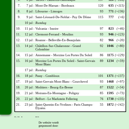
7.
7 jul :
Mont-De-Marsan - Bordeaux
120
635
(+115)
8.
8 jul :
Libourne - Limoges
93
771
(+136)
9.
9 jul :
Saint-Léonard-De-Noblat - Puy De Dôme
115
777
(+6)
10 jul :
Rustdag
10.
11 jul :
Vulcania - Issoire
97
823
(+46)
11.
12 jul :
Clermont-Ferrand - Moulins
93
946
(+123)
12.
13 jul :
Roanne - Belleville-En-Beaujolais
82
966
(+20)
13.
14 jul :
Châtillon-Sur-Chalaronne - Grand
92
1046
(+80)
Colombier
14.
15 jul :
Annemasse - Morzine Les Portes Du Soleil
86
1175
(+129)
15.
16 jul :
Morzine Les Portes Du Soleil - Saint-Gervais
89
1234
(+59)
Mont Blanc
17 jul :
Rustdag
16.
18 jul :
Passy - Combloux
101
1371
(+137)
17.
19 jul :
Saint-Gervais Mont Blanc - Courchevel
93
1468
(+97)
18.
20 jul :
Moûtiers - Bourg-En-Bresse
87
1522
(+54)
19.
21 jul :
Moirans-En-Montagne - Poligny
85
1595
(+73)
20.
22 jul :
Belfort - Le Markstein Fellering
76
1730
(+135)
21.
23 jul :
Saint-Quentin-En-Yvelines - Paris Champs-
55
1872
(+142)
Élysées
Wielrennerslijst
De website wordt
gesponsord door:
Nr
Naam
Ploeg
Punten