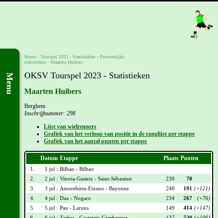
Home
-
Tourspel 2023
- Statistieken -
Persoonlijke
statistieken
-
Maarten Huibers
OKSV Tourspel 2023 - Statistieken
Menu
Maarten Huibers
Berghem
Inschrijfnummer: 298
Lijst van wielrenners
Grafiek van het verloop van positie in de ranglijst per etappe
Grafiek van het aantal punten per etappe
Datum
Etappe
Plaats
Punten
1.
1 jul :
Bilbao - Bilbao
2.
2 jul :
Vitoria-Gasteiz - Saint-Sébastien
239
70
3.
3 jul :
Amorebieta-Etxano - Bayonne
240
191
(+121)
4.
4 jul :
Dax - Nogaro
234
267
(+76)
5.
5 jul :
Pau - Laruns
149
414
(+147)
6.
6 jul :
Tarbes - Cauterets-Cambasque
137
520
(+106)