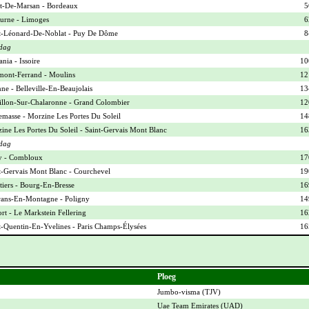
-De-Marsan - Bordeaux
5
urne - Limoges
6
t-Léonard-De-Noblat - Puy De Dôme
8
dag
nia - Issoire
10
mont-Ferrand - Moulins
12
ne - Belleville-En-Beaujolais
13
illon-Sur-Chalaronne - Grand Colombier
12
masse - Morzine Les Portes Du Soleil
14
ine Les Portes Du Soleil - Saint-Gervais Mont Blanc
16
dag
y - Combloux
17
t-Gervais Mont Blanc - Courchevel
19
iers - Bourg-En-Bresse
16
ans-En-Montagne - Poligny
14
ort - Le Markstein Fellering
16
t-Quentin-En-Yvelines - Paris Champs-Élysées
16
Ploeg
Jumbo-visma (
TJV
)
Uae Team Emirates (
UAD
)