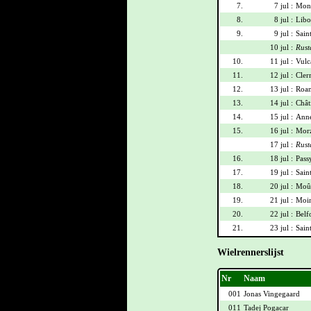
7.
7 jul :
Mont
8.
8 jul :
Libo
9.
9 jul :
Sain
10 jul :
Rust
10.
11 jul :
Vulca
11.
12 jul :
Cler
12.
13 jul :
Roan
13.
14 jul :
Chât
14.
15 jul :
Anne
15.
16 jul :
Morz
17 jul :
Rust
16.
18 jul :
Pass
17.
19 jul :
Sain
18.
20 jul :
Moût
19.
21 jul :
Moir
20.
22 jul :
Belf
21.
23 jul :
Sain
Wielrennerslijst
Nr
Naam
001
Jonas Vingegaard
011
Tadej Pogacar