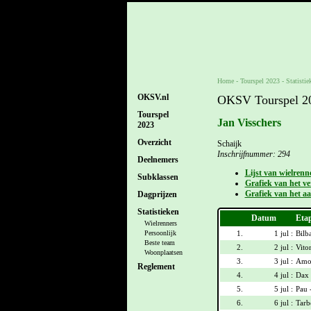
Home
-
Tourspel 2023
- Statistie
OKSV.nl
OKSV Tourspel 202
Tourspel
Jan Visschers
2023
Overzicht
Schaijk
Inschrijfnummer: 294
Deelnemers
Lijst van wielrenn
Subklassen
Grafiek van het ver
Grafiek van het aa
Dagprijzen
Statistieken
Datum
Eta
Wielrenners
1.
1 jul :
Bilb
Persoonlijk
Beste team
2.
2 jul :
Vitor
Woonplaatsen
3.
3 jul :
Amor
Reglement
4.
4 jul :
Dax 
5.
5 jul :
Pau 
6.
6 jul :
Tarb