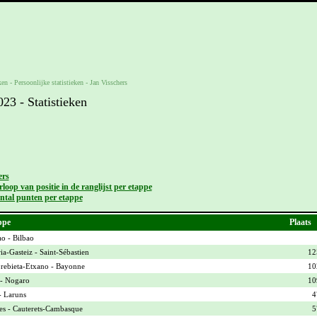
ken -
Persoonlijke statistieken
-
Jan Visschers
3 - Statistieken
ers
loop van positie in de ranglijst per etappe
ntal punten per etappe
ppe
Plaats
ao - Bilbao
ia-Gasteiz - Saint-Sébastien
12
ebieta-Etxano - Bayonne
10
- Nogaro
10
- Laruns
4
es - Cauterets-Cambasque
5