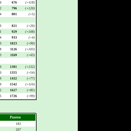
6
676
(+118)
2
796
(+120)
4
801
(+5)
0
821
(+20)
1
929
(+108)
4
933
(+4)
0
1023
(+90)
8
1126
(+103)
3
1169
(+43)
0
1301
(+132)
0
1355
(+54)
9
1432
(+77)
9
1542
(+110)
2
1627
(+85)
5
1726
(+99)
Punten
182
207