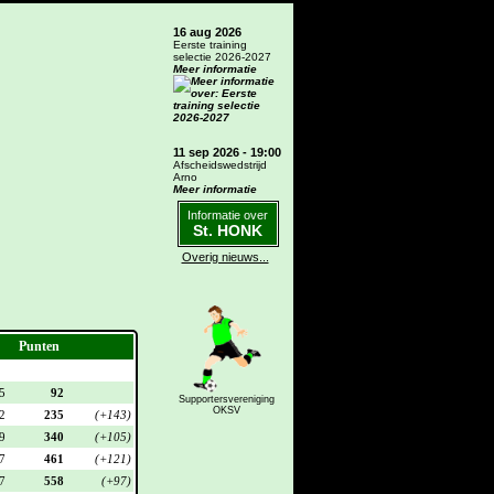
16 aug 2026
Eerste training
selectie 2026-2027
Meer informatie
11 sep 2026 - 19:00
Afscheidswedstrijd
Arno
Meer informatie
Informatie over
St. HONK
Overig nieuws...
Punten
5
92
Supportersvereniging
OKSV
2
235
(+143)
9
340
(+105)
7
461
(+121)
7
558
(+97)