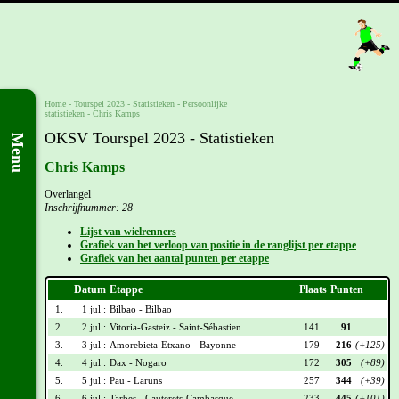
Home
-
Tourspel 2023
- Statistieken -
Persoonlijke
statistieken
-
Chris Kamps
OKSV Tourspel 2023 - Statistieken
Menu
Chris Kamps
Overlangel
Inschrijfnummer: 28
Lijst van wielrenners
Grafiek van het verloop van positie in de ranglijst per etappe
Grafiek van het aantal punten per etappe
Datum
Etappe
Plaats
Punten
1.
1 jul :
Bilbao - Bilbao
2.
2 jul :
Vitoria-Gasteiz - Saint-Sébastien
141
91
3.
3 jul :
Amorebieta-Etxano - Bayonne
179
216
(+125)
4.
4 jul :
Dax - Nogaro
172
305
(+89)
5.
5 jul :
Pau - Laruns
257
344
(+39)
6.
6 jul :
Tarbes - Cauterets-Cambasque
233
445
(+101)