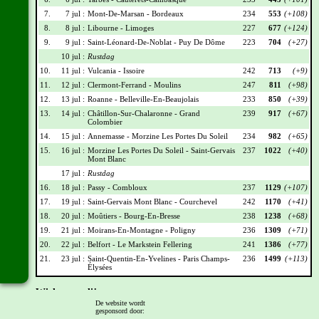
7.
7 jul :
Mont-De-Marsan - Bordeaux
234
553
(+108)
8.
8 jul :
Libourne - Limoges
227
677
(+124)
9.
9 jul :
Saint-Léonard-De-Noblat - Puy De Dôme
223
704
(+27)
10 jul :
Rustdag
10.
11 jul :
Vulcania - Issoire
242
713
(+9)
11.
12 jul :
Clermont-Ferrand - Moulins
247
811
(+98)
12.
13 jul :
Roanne - Belleville-En-Beaujolais
233
850
(+39)
13.
14 jul :
Châtillon-Sur-Chalaronne - Grand
239
917
(+67)
Colombier
14.
15 jul :
Annemasse - Morzine Les Portes Du Soleil
234
982
(+65)
15.
16 jul :
Morzine Les Portes Du Soleil - Saint-Gervais
237
1022
(+40)
Mont Blanc
17 jul :
Rustdag
16.
18 jul :
Passy - Combloux
237
1129
(+107)
17.
19 jul :
Saint-Gervais Mont Blanc - Courchevel
242
1170
(+41)
18.
20 jul :
Moûtiers - Bourg-En-Bresse
238
1238
(+68)
19.
21 jul :
Moirans-En-Montagne - Poligny
236
1309
(+71)
20.
22 jul :
Belfort - Le Markstein Fellering
241
1386
(+77)
21.
23 jul :
Saint-Quentin-En-Yvelines - Paris Champs-
236
1499
(+113)
Élysées
Wielrennerslijst
De website wordt
gesponsord door:
Nr
Naam
Ploeg
Punten