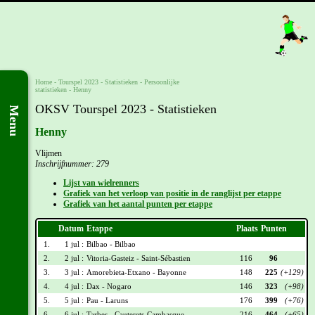
Home
-
Tourspel 2023
- Statistieken -
Persoonlijke
statistieken
-
Henny
OKSV Tourspel 2023 - Statistieken
Menu
Henny
Vlijmen
Inschrijfnummer: 279
Lijst van wielrenners
Grafiek van het verloop van positie in de ranglijst per etappe
Grafiek van het aantal punten per etappe
Datum
Etappe
Plaats
Punten
1.
1 jul :
Bilbao - Bilbao
2.
2 jul :
Vitoria-Gasteiz - Saint-Sébastien
116
96
3.
3 jul :
Amorebieta-Etxano - Bayonne
148
225
(+129)
4.
4 jul :
Dax - Nogaro
146
323
(+98)
5.
5 jul :
Pau - Laruns
176
399
(+76)
6.
6 jul :
Tarbes - Cauterets-Cambasque
216
464
(+65)