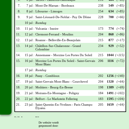
7.
7 jul :
Mont-De-Marsan - Bordeaux
238
549
(+85)
8.
8 jul :
Libourne - Limoges
254
634
(+85)
9.
9 jul :
Saint-Léonard-De-Noblat - Puy De Dôme
228
700
(+66)
10 jul :
Rustdag
10.
11 jul :
Vulcania - Issoire
173
774
(+74)
11.
12 jul :
Clermont-Ferrand - Moulins
204
860
(+86)
12.
13 jul :
Roanne - Belleville-En-Beaujolais
215
877
(+17)
13.
14 jul :
Châtillon-Sur-Chalaronne - Grand
234
929
(+52)
Colombier
14.
15 jul :
Annemasse - Morzine Les Portes Du Soleil
215
1044
(+115)
15.
16 jul :
Morzine Les Portes Du Soleil - Saint-Gervais
206
1116
(+72)
Mont Blanc
17 jul :
Rustdag
16.
18 jul :
Passy - Combloux
202
1256
(+140)
17.
19 jul :
Saint-Gervais Mont Blanc - Courchevel
204
1320
(+64)
18.
20 jul :
Moûtiers - Bourg-En-Bresse
198
1389
(+69)
19.
21 jul :
Moirans-En-Montagne - Poligny
184
1491
(+102)
20.
22 jul :
Belfort - Le Markstein Fellering
183
1595
(+104)
21.
23 jul :
Saint-Quentin-En-Yvelines - Paris Champs-
205
1659
(+64)
Élysées
Wielrennerslijst
De website wordt
gesponsord door:
Nr
Naam
Ploeg
Punten