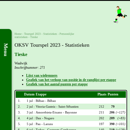
Home
-
Tourspel 2023
- Statistieken -
Persoonlijke
statistieken
-
Tieske
OKSV Tourspel 2023 - Statistieken
Menu
Tieske
Waalwijk
Inschrijfnummer: 271
Lijst van wielrenners
Grafiek van het verloop van positie in de ranglijst per etappe
Grafiek van het aantal punten per etappe
Datum
Etappe
Plaats
Punten
1.
1 jul :
Bilbao - Bilbao
2.
2 jul :
Vitoria-Gasteiz - Saint-Sébastien
212
79
3.
3 jul :
Amorebieta-Etxano - Bayonne
211
206
(+127)
4.
4 jul :
Dax - Nogaro
202
289
(+83)
5.
5 jul :
Pau - Laruns
197
390
(+101)
6.
6 jul :
Tarbes - Cauterets-Cambasque
140
519
(+129)