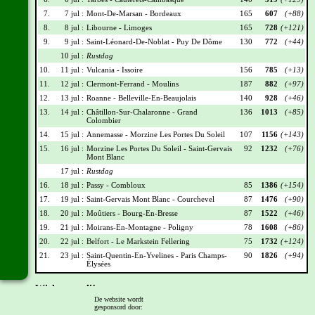
7.
7 jul :
Mont-De-Marsan - Bordeaux
165
607
(+88)
8.
8 jul :
Libourne - Limoges
165
728
(+121)
9.
9 jul :
Saint-Léonard-De-Noblat - Puy De Dôme
130
772
(+44)
10 jul :
Rustdag
10.
11 jul :
Vulcania - Issoire
156
785
(+13)
11.
12 jul :
Clermont-Ferrand - Moulins
187
882
(+97)
12.
13 jul :
Roanne - Belleville-En-Beaujolais
140
928
(+46)
13.
14 jul :
Châtillon-Sur-Chalaronne - Grand
136
1013
(+85)
Colombier
14.
15 jul :
Annemasse - Morzine Les Portes Du Soleil
107
1156
(+143)
15.
16 jul :
Morzine Les Portes Du Soleil - Saint-Gervais
92
1232
(+76)
Mont Blanc
17 jul :
Rustdag
16.
18 jul :
Passy - Combloux
85
1386
(+154)
17.
19 jul :
Saint-Gervais Mont Blanc - Courchevel
87
1476
(+90)
18.
20 jul :
Moûtiers - Bourg-En-Bresse
87
1522
(+46)
19.
21 jul :
Moirans-En-Montagne - Poligny
78
1608
(+86)
20.
22 jul :
Belfort - Le Markstein Fellering
75
1732
(+124)
21.
23 jul :
Saint-Quentin-En-Yvelines - Paris Champs-
90
1826
(+94)
Élysées
Wielrennerslijst
De website wordt
gesponsord door:
Nr
Naam
Ploeg
Punten