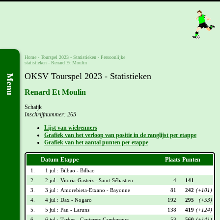
Home
-
Tourspel 2023
- Statistieken -
Persoonlijke
statistieken
-
Renard Et Moulin
OKSV Tourspel 2023 - Statistieken
Menu
Renard Et Moulin
Schaijk
Inschrijfnummer: 265
Lijst van wielrenners
Grafiek van het verloop van positie in de ranglijst per etappe
Grafiek van het aantal punten per etappe
Datum
Etappe
Plaats
Punten
1.
1 jul :
Bilbao - Bilbao
2.
2 jul :
Vitoria-Gasteiz - Saint-Sébastien
4
141
3.
3 jul :
Amorebieta-Etxano - Bayonne
81
242
(+101)
4.
4 jul :
Dax - Nogaro
192
295
(+53)
5.
5 jul :
Pau - Laruns
138
419
(+124)
6.
6 jul :
Tarbes - Cauterets-Cambasque
53
560
(+141)