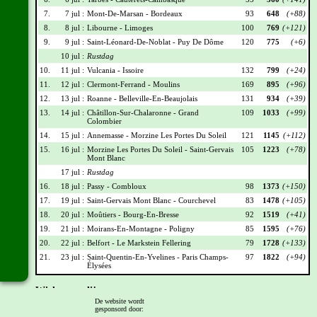
7.
7 jul :
Mont-De-Marsan - Bordeaux
93
648
(+88)
8.
8 jul :
Libourne - Limoges
100
769
(+121)
9.
9 jul :
Saint-Léonard-De-Noblat - Puy De Dôme
120
775
(+6)
10 jul :
Rustdag
10.
11 jul :
Vulcania - Issoire
132
799
(+24)
11.
12 jul :
Clermont-Ferrand - Moulins
169
895
(+96)
12.
13 jul :
Roanne - Belleville-En-Beaujolais
131
934
(+39)
13.
14 jul :
Châtillon-Sur-Chalaronne - Grand
109
1033
(+99)
Colombier
14.
15 jul :
Annemasse - Morzine Les Portes Du Soleil
121
1145
(+112)
15.
16 jul :
Morzine Les Portes Du Soleil - Saint-Gervais
105
1223
(+78)
Mont Blanc
17 jul :
Rustdag
16.
18 jul :
Passy - Combloux
98
1373
(+150)
17.
19 jul :
Saint-Gervais Mont Blanc - Courchevel
83
1478
(+105)
18.
20 jul :
Moûtiers - Bourg-En-Bresse
92
1519
(+41)
19.
21 jul :
Moirans-En-Montagne - Poligny
85
1595
(+76)
20.
22 jul :
Belfort - Le Markstein Fellering
79
1728
(+133)
21.
23 jul :
Saint-Quentin-En-Yvelines - Paris Champs-
97
1822
(+94)
Élysées
Wielrennerslijst
De website wordt
gesponsord door:
Nr
Naam
Ploeg
Punten