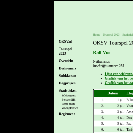
Home
-
Tourspel 2023
- Statistie
OKSV.nl
OKSV Tourspel 202
Tourspel
Ralf Vos
2023
Overzicht
Netherlands
Inschrijfnummer: 255
Deelnemers
Lijst van wielrenn
Subklassen
Grafiek van het ver
Grafiek van het aa
Dagprijzen
Statistieken
Datum
Eta
Wielrenners
1.
1 jul :
Bilb
Persoonlijk
Beste team
2.
2 jul :
Vitor
Woonplaatsen
3.
3 jul :
Amor
Reglement
4.
4 jul :
Dax 
5.
5 jul :
Pau 
6.
6 jul :
Tarb