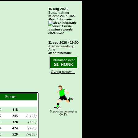
16 aug 2026
Eerste training
selectie 2026-2027
Meer informatie
11 sep 2026 - 19:00
Afscheidswedstrijd
Arno
Meer informatie
Informatie over
St. HONK
Overig nieuws...
Punten
9
118
Supportersvereniging
OKSV
7
245
(+127)
9
328
(+83)
4
424
(+96)
0
529
(+105)