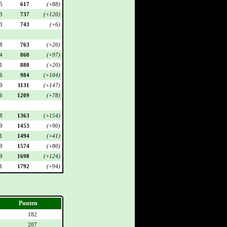
5
617
(+88)
3
737
(+120)
3
743
(+6)
8
763
(+20)
4
860
(+97)
1
880
(+20)
6
984
(+104)
9
1131
(+147)
6
1209
(+78)
8
1363
(+154)
9
1453
(+90)
1
1494
(+41)
9
1574
(+80)
9
1698
(+124)
1
1792
(+94)
Punten
182
207