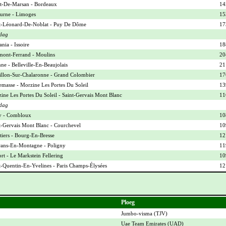
-De-Marsan - Bordeaux
14
urne - Limoges
15
t-Léonard-De-Noblat - Puy De Dôme
17
dag
nia - Issoire
18
mont-Ferrand - Moulins
20
ne - Belleville-En-Beaujolais
21
illon-Sur-Chalaronne - Grand Colombier
17
masse - Morzine Les Portes Du Soleil
13
ine Les Portes Du Soleil - Saint-Gervais Mont Blanc
11
dag
y - Combloux
10
t-Gervais Mont Blanc - Courchevel
10
iers - Bourg-En-Bresse
12
ans-En-Montagne - Poligny
11
ort - Le Markstein Fellering
10
t-Quentin-En-Yvelines - Paris Champs-Élysées
12
Ploeg
Jumbo-visma (
TJV
)
Uae Team Emirates (
UAD
)