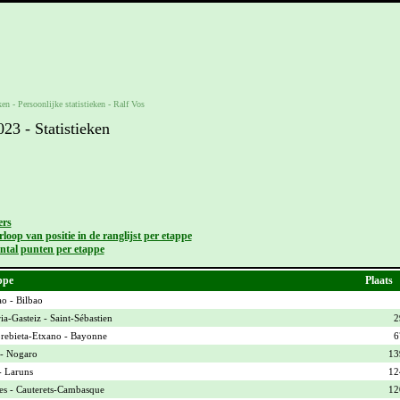
ken -
Persoonlijke statistieken
-
Ralf Vos
3 - Statistieken
ers
loop van positie in de ranglijst per etappe
ntal punten per etappe
ppe
Plaats
ao - Bilbao
ia-Gasteiz - Saint-Sébastien
2
ebieta-Etxano - Bayonne
6
- Nogaro
13
- Laruns
12
es - Cauterets-Cambasque
12