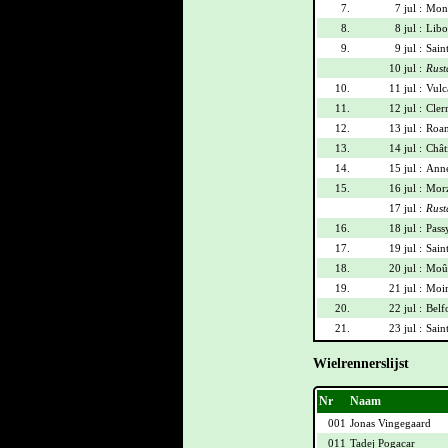
7.
7 jul :
Mont
8.
8 jul :
Libo
9.
9 jul :
Sain
10 jul :
Rust
10.
11 jul :
Vulca
11.
12 jul :
Cler
12.
13 jul :
Roan
13.
14 jul :
Chât
14.
15 jul :
Anne
15.
16 jul :
Morz
17 jul :
Rust
16.
18 jul :
Pass
17.
19 jul :
Sain
18.
20 jul :
Moût
19.
21 jul :
Moir
20.
22 jul :
Belf
21.
23 jul :
Sain
Wielrennerslijst
Nr
Naam
001
Jonas Vingegaard
011
Tadej Pogacar