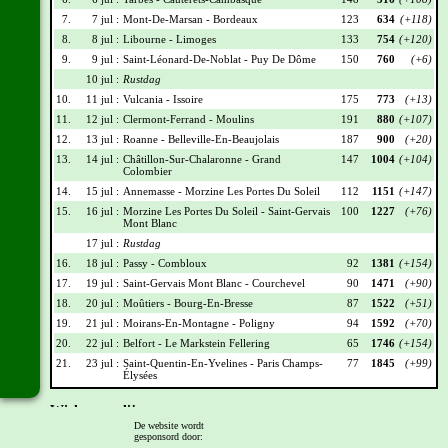
7.
7 jul :
Mont-De-Marsan - Bordeaux
123
634
(+118)
8.
8 jul :
Libourne - Limoges
133
754
(+120)
9.
9 jul :
Saint-Léonard-De-Noblat - Puy De Dôme
150
760
(+6)
10 jul :
Rustdag
10.
11 jul :
Vulcania - Issoire
175
773
(+13)
11.
12 jul :
Clermont-Ferrand - Moulins
191
880
(+107)
12.
13 jul :
Roanne - Belleville-En-Beaujolais
187
900
(+20)
13.
14 jul :
Châtillon-Sur-Chalaronne - Grand
147
1004
(+104)
Colombier
14.
15 jul :
Annemasse - Morzine Les Portes Du Soleil
112
1151
(+147)
15.
16 jul :
Morzine Les Portes Du Soleil - Saint-Gervais
100
1227
(+76)
Mont Blanc
17 jul :
Rustdag
16.
18 jul :
Passy - Combloux
92
1381
(+154)
17.
19 jul :
Saint-Gervais Mont Blanc - Courchevel
90
1471
(+90)
18.
20 jul :
Moûtiers - Bourg-En-Bresse
87
1522
(+51)
19.
21 jul :
Moirans-En-Montagne - Poligny
94
1592
(+70)
20.
22 jul :
Belfort - Le Markstein Fellering
65
1746
(+154)
21.
23 jul :
Saint-Quentin-En-Yvelines - Paris Champs-
77
1845
(+99)
Élysées
Wielrennerslijst
De website wordt
gesponsord door:
Nr
Naam
Ploeg
Punten