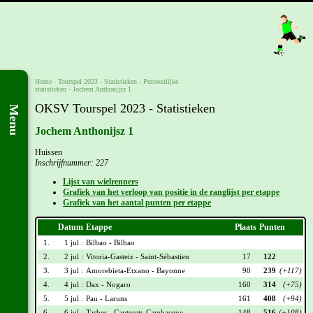
Home
-
Tourspel 2023
- Statistieken -
Persoonlijke
statistieken
-
Jochem Anthonijsz 1
OKSV Tourspel 2023 - Statistieken
Menu
Jochem Anthonijsz 1
Huissen
Inschrijfnummer: 227
Lijst van wielrenners
Grafiek van het verloop van positie in de ranglijst per etappe
Grafiek van het aantal punten per etappe
Datum
Etappe
Plaats
Punten
1.
1 jul :
Bilbao - Bilbao
2.
2 jul :
Vitoria-Gasteiz - Saint-Sébastien
17
122
3.
3 jul :
Amorebieta-Etxano - Bayonne
90
239
(+117)
4.
4 jul :
Dax - Nogaro
160
314
(+75)
5.
5 jul :
Pau - Laruns
161
408
(+94)
6.
6 jul :
Tarbes - Cauterets-Cambasque
148
516
(+108)