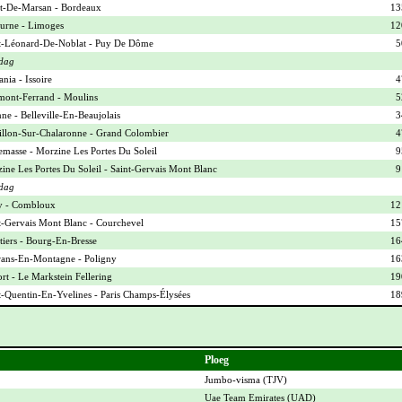
-De-Marsan - Bordeaux
13
urne - Limoges
12
t-Léonard-De-Noblat - Puy De Dôme
5
dag
nia - Issoire
4
mont-Ferrand - Moulins
5
ne - Belleville-En-Beaujolais
3
illon-Sur-Chalaronne - Grand Colombier
4
masse - Morzine Les Portes Du Soleil
9
ine Les Portes Du Soleil - Saint-Gervais Mont Blanc
9
dag
y - Combloux
12
t-Gervais Mont Blanc - Courchevel
15
iers - Bourg-En-Bresse
16
ans-En-Montagne - Poligny
16
ort - Le Markstein Fellering
19
t-Quentin-En-Yvelines - Paris Champs-Élysées
18
Ploeg
Jumbo-visma (
TJV
)
Uae Team Emirates (
UAD
)