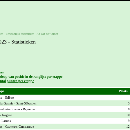
ken -
Persoonlijke statistieken
-
Ad van der Velden
3 - Statistieken
ers
loop van positie in de ranglijst per etappe
ntal punten per etappe
ppe
Plaats
ao - Bilbao
ia-Gasteiz - Saint-Sébastien
5
ebieta-Etxano - Bayonne
8
- Nogaro
10
- Laruns
9
es - Cauterets-Cambasque
12