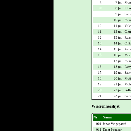
7.
7 jul :
Mont
8.
8 jul :
Libo
9.
9 jul :
Sain
10 jul :
Rust
10.
11 jul :
Vulca
11.
12 jul :
Cler
12.
13 jul :
Roan
13.
14 jul :
Chât
14.
15 jul :
Anne
15.
16 jul :
Morz
17 jul :
Rust
16.
18 jul :
Pass
17.
19 jul :
Sain
18.
20 jul :
Moût
19.
21 jul :
Moir
20.
22 jul :
Belf
21.
23 jul :
Sain
Wielrennerslijst
Nr
Naam
001
Jonas Vingegaard
011
Tadej Pogacar