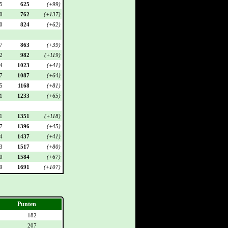
5
625
(+99)
0
762
(+137)
0
824
(+62)
7
863
(+39)
2
982
(+119)
4
1023
(+41)
7
1087
(+64)
5
1168
(+81)
1
1233
(+65)
1
1351
(+118)
7
1396
(+45)
4
1437
(+41)
3
1517
(+80)
0
1584
(+67)
9
1691
(+107)
Punten
182
207