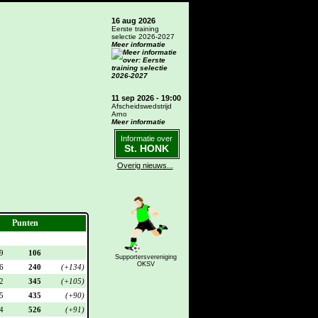
16 aug 2026
Eerste training
selectie 2026-2027
Meer informatie
11 sep 2026 - 19:00
Afscheidswedstrijd
Arno
Meer informatie
Informatie over
St. HONK
Overig nieuws...
Punten
9
106
Supportersvereniging
OKSV
6
240
(+134)
2
345
(+105)
5
435
(+90)
4
526
(+91)