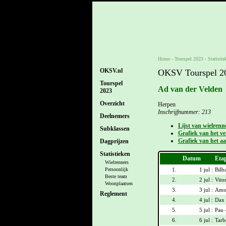
Home
-
Tourspel 2023
- Statistie
OKSV.nl
OKSV Tourspel 202
Tourspel
Ad van der Velden
2023
Overzicht
Herpen
Inschrijfnummer: 213
Deelnemers
Lijst van wielrenn
Subklassen
Grafiek van het ver
Grafiek van het aa
Dagprijzen
Statistieken
Datum
Eta
Wielrenners
1.
1 jul :
Bilb
Persoonlijk
Beste team
2.
2 jul :
Vitor
Woonplaatsen
3.
3 jul :
Amor
Reglement
4.
4 jul :
Dax 
5.
5 jul :
Pau 
6.
6 jul :
Tarb