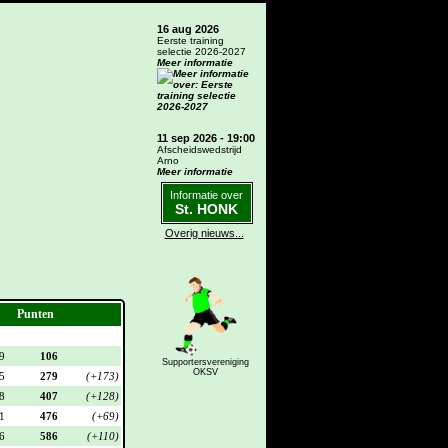
16 aug 2026
Eerste training
selectie 2026-2027
Meer informatie
11 sep 2026 - 19:00
Afscheidswedstrijd
Arno
Meer informatie
Informatie over
St. HONK
Overig nieuws...
Punten
9
106
Supportersvereniging
OKSV
5
279
(+173)
8
407
(+128)
1
476
(+69)
6
586
(+110)