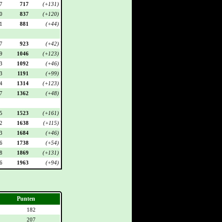
7
717
(+131)
0
837
(+120)
1
881
(+44)
7
923
(+42)
9
1046
(+123)
3
1092
(+46)
3
1191
(+99)
4
1314
(+123)
7
1362
(+48)
5
1523
(+161)
2
1638
(+115)
3
1684
(+46)
6
1738
(+54)
8
1869
(+131)
6
1963
(+94)
Punten
182
207