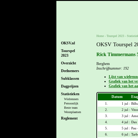
Home
-
Tourspel 2023
- Statistie
OKSV.nl
OKSV Tourspel 202
Tourspel
Rick Timmermans 
2023
Overzicht
Berghem
Inschrijfnummer: 192
Deelnemers
Lijst van wielrenn
Subklassen
Grafiek van het ver
Grafiek van het aa
Dagprijzen
Statistieken
Datum
Eta
Wielrenners
1.
1 jul :
Bilb
Persoonlijk
Beste team
2.
2 jul :
Vitor
Woonplaatsen
3.
3 jul :
Amor
Reglement
4.
4 jul :
Dax 
5.
5 jul :
Pau 
6.
6 jul :
Tarb