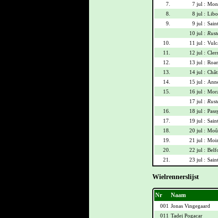
7.
7 jul :
Mont
8.
8 jul :
Libo
9.
9 jul :
Sain
10 jul :
Rust
10.
11 jul :
Vulca
11.
12 jul :
Cler
12.
13 jul :
Roan
13.
14 jul :
Chât
14.
15 jul :
Anne
15.
16 jul :
Morz
17 jul :
Rust
16.
18 jul :
Pass
17.
19 jul :
Sain
18.
20 jul :
Moût
19.
21 jul :
Moir
20.
22 jul :
Belf
21.
23 jul :
Sain
Wielrennerslijst
Nr
Naam
001
Jonas Vingegaard
011
Tadej Pogacar