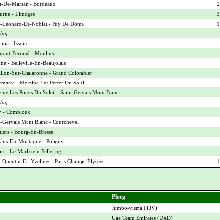
-De-Marsan - Bordeaux
2
urne - Limoges
3
t-Léonard-De-Noblat - Puy De Dôme
1
dag
nia - Issoire
mont-Ferrand - Moulins
ne - Belleville-En-Beaujolais
illon-Sur-Chalaronne - Grand Colombier
masse - Morzine Les Portes Du Soleil
ine Les Portes Du Soleil - Saint-Gervais Mont Blanc
dag
y - Combloux
t-Gervais Mont Blanc - Courchevel
iers - Bourg-En-Bresse
ans-En-Montagne - Poligny
ort - Le Markstein Fellering
t-Quentin-En-Yvelines - Paris Champs-Élysées
1
Ploeg
Jumbo-visma (
TJV
)
Uae Team Emirates (
UAD
)