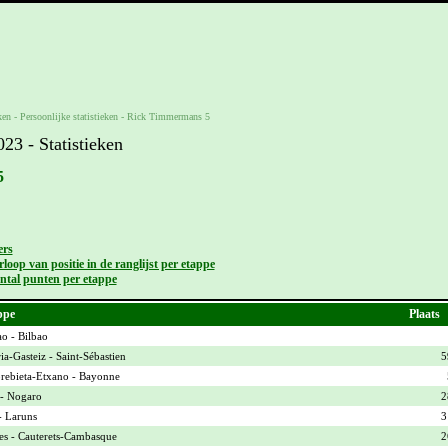
ken -
Persoonlijke statistieken
-
Rick Timmermans 5
3 - Statistieken
5
ers
loop van positie in de ranglijst per etappe
ntal punten per etappe
ppe
Plaats
ao - Bilbao
ia-Gasteiz - Saint-Sébastien
5
ebieta-Etxano - Bayonne
- Nogaro
2
- Laruns
3
es - Cauterets-Cambasque
2