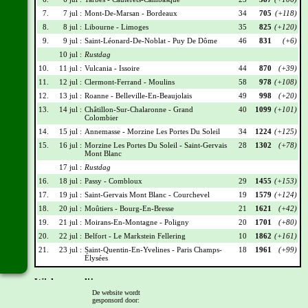
7.
7 jul :
Mont-De-Marsan - Bordeaux
34
705
(+118)
8.
8 jul :
Libourne - Limoges
35
825
(+120)
9.
9 jul :
Saint-Léonard-De-Noblat - Puy De Dôme
46
831
(+6)
10 jul :
Rustdag
10.
11 jul :
Vulcania - Issoire
44
870
(+39)
11.
12 jul :
Clermont-Ferrand - Moulins
58
978
(+108)
12.
13 jul :
Roanne - Belleville-En-Beaujolais
49
998
(+20)
13.
14 jul :
Châtillon-Sur-Chalaronne - Grand
40
1099
(+101)
Colombier
14.
15 jul :
Annemasse - Morzine Les Portes Du Soleil
34
1224
(+125)
15.
16 jul :
Morzine Les Portes Du Soleil - Saint-Gervais
28
1302
(+78)
Mont Blanc
17 jul :
Rustdag
16.
18 jul :
Passy - Combloux
29
1455
(+153)
17.
19 jul :
Saint-Gervais Mont Blanc - Courchevel
19
1579
(+124)
18.
20 jul :
Moûtiers - Bourg-En-Bresse
21
1621
(+42)
19.
21 jul :
Moirans-En-Montagne - Poligny
20
1701
(+80)
20.
22 jul :
Belfort - Le Markstein Fellering
10
1862
(+161)
21.
23 jul :
Saint-Quentin-En-Yvelines - Paris Champs-
18
1961
(+99)
Élysées
Wielrennerslijst
De website wordt
gesponsord door:
Nr
Naam
Ploeg
Punten