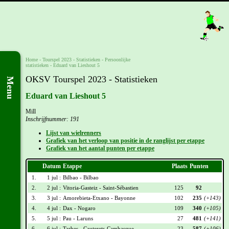
Home
-
Tourspel 2023
- Statistieken -
Persoonlijke
statistieken
-
Eduard van Lieshout 5
OKSV Tourspel 2023 - Statistieken
Menu
Eduard van Lieshout 5
Mill
Inschrijfnummer: 191
Lijst van wielrenners
Grafiek van het verloop van positie in de ranglijst per etappe
Grafiek van het aantal punten per etappe
Datum
Etappe
Plaats
Punten
1.
1 jul :
Bilbao - Bilbao
2.
2 jul :
Vitoria-Gasteiz - Saint-Sébastien
125
92
3.
3 jul :
Amorebieta-Etxano - Bayonne
102
235
(+143)
4.
4 jul :
Dax - Nogaro
109
340
(+105)
5.
5 jul :
Pau - Laruns
27
481
(+141)
6.
6 jul :
Tarbes - Cauterets-Cambasque
23
587
(+106)