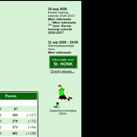
16 aug 2026
Eerste training
selectie 2026-2027
Meer informatie
11 sep 2026 - 19:00
Afscheidswedstrijd
Arno
Meer informatie
Informatie over
St. HONK
Overig nieuws...
Punten
6
87
Supportersvereniging
OKSV
6
204
(+117)
0
279
(+75)
2
373
(+94)
9
481
(+108)