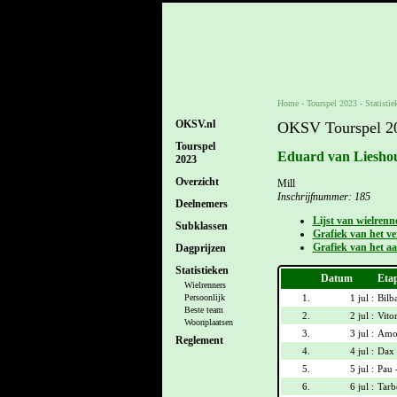
Home
-
Tourspel 2023
- Statistie
OKSV.nl
OKSV Tourspel 202
Tourspel
Eduard van Lieshou
2023
Overzicht
Mill
Inschrijfnummer: 185
Deelnemers
Lijst van wielrenn
Subklassen
Grafiek van het ver
Grafiek van het aa
Dagprijzen
Statistieken
Datum
Eta
Wielrenners
1.
1 jul :
Bilb
Persoonlijk
Beste team
2.
2 jul :
Vitor
Woonplaatsen
3.
3 jul :
Amor
Reglement
4.
4 jul :
Dax 
5.
5 jul :
Pau 
6.
6 jul :
Tarb