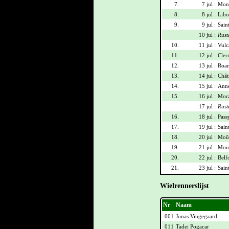
7.
7 jul :
Mont
8.
8 jul :
Libo
9.
9 jul :
Sain
10 jul :
Rust
10.
11 jul :
Vulca
11.
12 jul :
Cler
12.
13 jul :
Roan
13.
14 jul :
Chât
14.
15 jul :
Anne
15.
16 jul :
Morz
17 jul :
Rust
16.
18 jul :
Pass
17.
19 jul :
Sain
18.
20 jul :
Moût
19.
21 jul :
Moir
20.
22 jul :
Belf
21.
23 jul :
Sain
Wielrennerslijst
Nr
Naam
001
Jonas Vingegaard
011
Tadej Pogacar