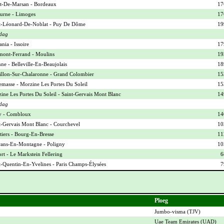
-De-Marsan - Bordeaux
17
urne - Limoges
17
t-Léonard-De-Noblat - Puy De Dôme
19
dag
nia - Issoire
17
mont-Ferrand - Moulins
19
ne - Belleville-En-Beaujolais
18
illon-Sur-Chalaronne - Grand Colombier
15
masse - Morzine Les Portes Du Soleil
15
ine Les Portes Du Soleil - Saint-Gervais Mont Blanc
14
dag
y - Combloux
14
t-Gervais Mont Blanc - Courchevel
10
iers - Bourg-En-Bresse
11
ans-En-Montagne - Poligny
10
ort - Le Markstein Fellering
6
t-Quentin-En-Yvelines - Paris Champs-Élysées
7
Ploeg
Jumbo-visma (
TJV
)
Uae Team Emirates (
UAD
)