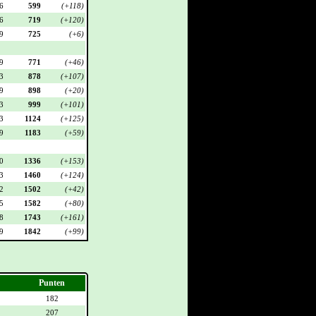
6
599
(+118)
6
719
(+120)
9
725
(+6)
9
771
(+46)
3
878
(+107)
9
898
(+20)
3
999
(+101)
3
1124
(+125)
9
1183
(+59)
0
1336
(+153)
3
1460
(+124)
2
1502
(+42)
5
1582
(+80)
8
1743
(+161)
9
1842
(+99)
Punten
182
207