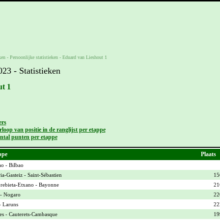
ken -
Persoonlijke statistieken
-
Eduard van Lieshout 1
3 - Statistieken
t 1
ers
loop van positie in de ranglijst per etappe
ntal punten per etappe
ppe
Plaats
ao - Bilbao
ia-Gasteiz - Saint-Sébastien
15
ebieta-Etxano - Bayonne
21
- Nogaro
22
- Laruns
22
es - Cauterets-Cambasque
19