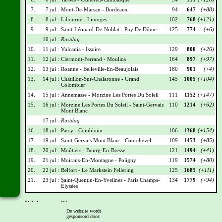
7.
7 jul :
Mont-De-Marsan - Bordeaux
94
647
(+88)
8.
8 jul :
Libourne - Limoges
102
768
(+121)
9.
9 jul :
Saint-Léonard-De-Noblat - Puy De Dôme
125
774
(+6)
10 jul :
Rustdag
10.
11 jul :
Vulcania - Issoire
129
800
(+26)
11.
12 jul :
Clermont-Ferrand - Moulins
164
897
(+97)
12.
13 jul :
Roanne - Belleville-En-Beaujolais
180
901
(+4)
13.
14 jul :
Châtillon-Sur-Chalaronne - Grand
145
1005
(+104)
Colombier
14.
15 jul :
Annemasse - Morzine Les Portes Du Soleil
111
1152
(+147)
15.
16 jul :
Morzine Les Portes Du Soleil - Saint-Gervais
110
1214
(+62)
Mont Blanc
17 jul :
Rustdag
16.
18 jul :
Passy - Combloux
106
1368
(+154)
17.
19 jul :
Saint-Gervais Mont Blanc - Courchevel
109
1453
(+85)
18.
20 jul :
Moûtiers - Bourg-En-Bresse
121
1494
(+41)
19.
21 jul :
Moirans-En-Montagne - Poligny
119
1574
(+80)
20.
22 jul :
Belfort - Le Markstein Fellering
125
1685
(+111)
21.
23 jul :
Saint-Quentin-En-Yvelines - Paris Champs-
134
1779
(+94)
Élysées
Wielrennerslijst
De website wordt
gesponsord door:
Nr
Naam
Ploeg
Punten