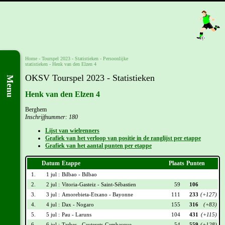
Home
-
Tourspel 2023
- Statistieken -
Persoonlijke
statistieken
-
Henk van den Elzen 4
OKSV Tourspel 2023 - Statistieken
Menu
Henk van den Elzen 4
Berghem
Inschrijfnummer: 180
Lijst van wielrenners
Grafiek van het verloop van positie in de ranglijst per etappe
Grafiek van het aantal punten per etappe
Datum
Etappe
Plaats
Punten
1.
1 jul :
Bilbao - Bilbao
2.
2 jul :
Vitoria-Gasteiz - Saint-Sébastien
59
106
3.
3 jul :
Amorebieta-Etxano - Bayonne
111
233
(+127)
4.
4 jul :
Dax - Nogaro
155
316
(+83)
5.
5 jul :
Pau - Laruns
104
431
(+115)
6.
6 jul :
Tarbes - Cauterets-Cambasque
54
559
(+128)