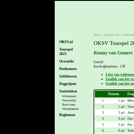
Home
-
Tourspel 2023
- Statistie
OKSV.nl
OKSV Tourspel 202
Tourspel
Ronny van Gemert 
2023
Overzicht
Gassel
Inschrijfnummer: 178
Deelnemers
Lijst van wielrenn
Subklassen
Grafiek van het ver
Grafiek van het aa
Dagprijzen
Statistieken
Datum
Eta
Wielrenners
1.
1 jul :
Bilb
Persoonlijk
Beste team
2.
2 jul :
Vitor
Woonplaatsen
3.
3 jul :
Amor
Reglement
4.
4 jul :
Dax 
5.
5 jul :
Pau 
6.
6 jul :
Tarb