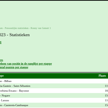
ken -
Persoonlijke statistieken
-
Ronny van Gemert 1
3 - Statistieken
1
ers
loop van positie in de ranglijst per etappe
ntal punten per etappe
ppe
Plaats
ao - Bilbao
ia-Gasteiz - Saint-Sébastien
11
ebieta-Etxano - Bayonne
16
- Nogaro
15
- Laruns
11
es - Cauterets-Cambasque
15