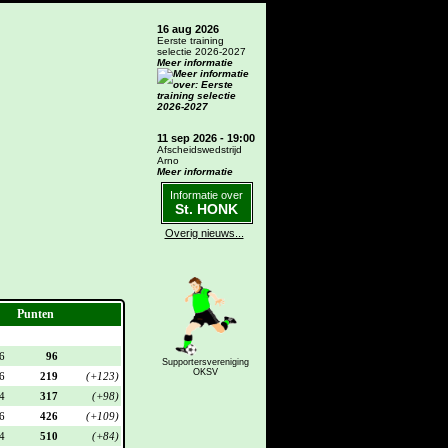
16 aug 2026
Eerste training
selectie 2026-2027
Meer informatie
11 sep 2026 - 19:00
Afscheidswedstrijd
Arno
Meer informatie
Informatie over
St. HONK
Overig nieuws...
Punten
6
96
Supportersvereniging
OKSV
6
219
(+123)
4
317
(+98)
6
426
(+109)
4
510
(+84)