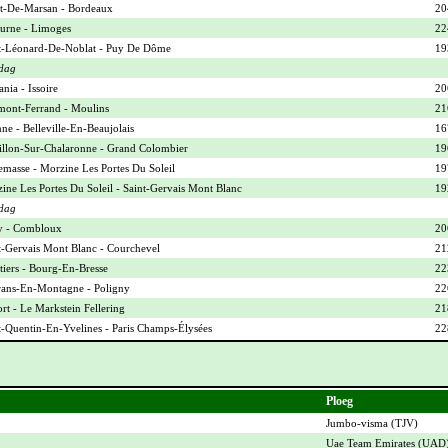
-De-Marsan - Bordeaux
20
urne - Limoges
22
t-Léonard-De-Noblat - Puy De Dôme
19
dag
nia - Issoire
20
mont-Ferrand - Moulins
21
ne - Belleville-En-Beaujolais
16
illon-Sur-Chalaronne - Grand Colombier
19
masse - Morzine Les Portes Du Soleil
19
ine Les Portes Du Soleil - Saint-Gervais Mont Blanc
19
dag
y - Combloux
20
t-Gervais Mont Blanc - Courchevel
21
iers - Bourg-En-Bresse
22
ans-En-Montagne - Poligny
22
ort - Le Markstein Fellering
21
t-Quentin-En-Yvelines - Paris Champs-Élysées
22
Ploeg
Jumbo-visma (
TJV
)
Uae Team Emirates (
UAD