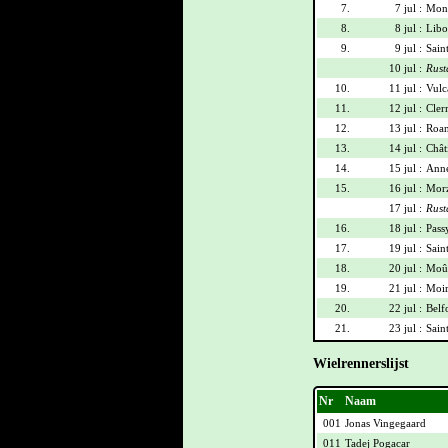
7.
7 jul :
Mont
8.
8 jul :
Libo
9.
9 jul :
Sain
10 jul :
Rust
10.
11 jul :
Vulca
11.
12 jul :
Cler
12.
13 jul :
Roan
13.
14 jul :
Chât
14.
15 jul :
Anne
15.
16 jul :
Morz
17 jul :
Rust
16.
18 jul :
Pass
17.
19 jul :
Sain
18.
20 jul :
Moût
19.
21 jul :
Moir
20.
22 jul :
Belf
21.
23 jul :
Sain
Wielrennerslijst
Nr
Naam
001
Jonas Vingegaard
011
Tadej Pogacar