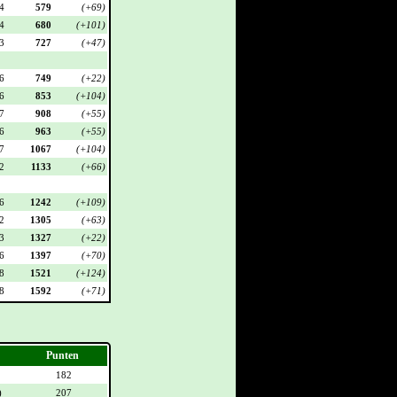
4
579
(+69)
4
680
(+101)
3
727
(+47)
6
749
(+22)
6
853
(+104)
7
908
(+55)
6
963
(+55)
7
1067
(+104)
2
1133
(+66)
6
1242
(+109)
2
1305
(+63)
3
1327
(+22)
6
1397
(+70)
8
1521
(+124)
8
1592
(+71)
Punten
182
)
207