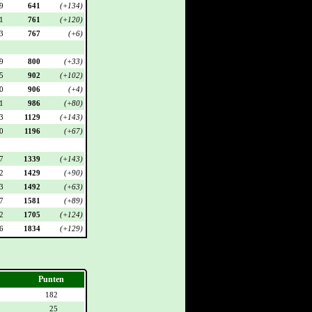
9
641
(+134)
1
761
(+120)
3
767
(+6)
9
800
(+33)
5
902
(+102)
0
906
(+4)
1
986
(+80)
3
1129
(+143)
0
1196
(+67)
7
1339
(+143)
2
1429
(+90)
3
1492
(+63)
7
1581
(+89)
2
1705
(+124)
6
1834
(+129)
Punten
182
25