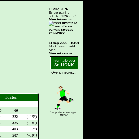
16 aug 2026
Eerste training
selectie 2026-2027
Meer informatie
11 sep 2026 - 19:00
Afscheidswedstrijd
Arno
Meer informatie
Informatie over
St. HONK
Overig nieuws...
Punten
6
66
Supportersvereniging
OKSV
4
222
(+156)
2
325
(+103)
0
403
(+78)
3
507
(+104)