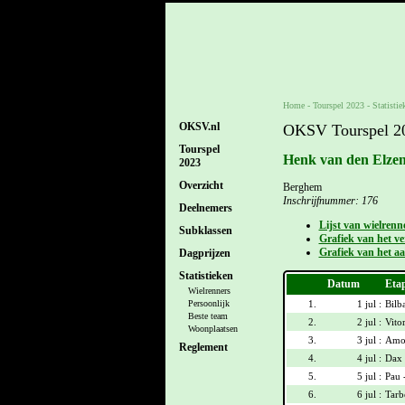
Home
-
Tourspel 2023
- Statistie
OKSV.nl
OKSV Tourspel 202
Tourspel
Henk van den Elzen
2023
Overzicht
Berghem
Inschrijfnummer: 176
Deelnemers
Lijst van wielrenn
Subklassen
Grafiek van het ver
Grafiek van het aa
Dagprijzen
Statistieken
Datum
Eta
Wielrenners
1.
1 jul :
Bilb
Persoonlijk
Beste team
2.
2 jul :
Vitor
Woonplaatsen
3.
3 jul :
Amor
Reglement
4.
4 jul :
Dax 
5.
5 jul :
Pau 
6.
6 jul :
Tarb