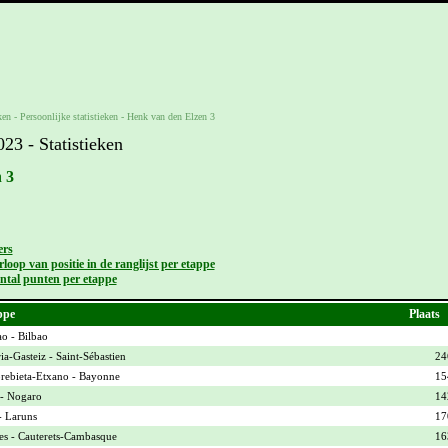
ken -
Persoonlijke statistieken
-
Henk van den Elzen 3
3 - Statistieken
 3
ers
loop van positie in de ranglijst per etappe
ntal punten per etappe
ppe
Plaats
ao - Bilbao
ia-Gasteiz - Saint-Sébastien
24
ebieta-Etxano - Bayonne
15
- Nogaro
14
- Laruns
17
es - Cauterets-Cambasque
16