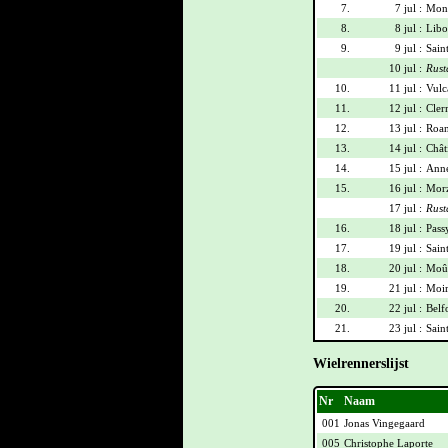
7.
7 jul :
Mont
8.
8 jul :
Libo
9.
9 jul :
Sain
10 jul :
Rust
10.
11 jul :
Vulca
11.
12 jul :
Cler
12.
13 jul :
Roan
13.
14 jul :
Chât
14.
15 jul :
Anne
15.
16 jul :
Morz
17 jul :
Rust
16.
18 jul :
Pass
17.
19 jul :
Sain
18.
20 jul :
Moût
19.
21 jul :
Moir
20.
22 jul :
Belf
21.
23 jul :
Sain
Wielrennerslijst
Nr
Naam
001
Jonas Vingegaard
005
Christophe Laporte