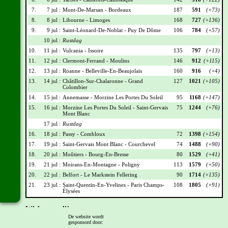
7.
7 jul :
Mont-De-Marsan - Bordeaux
187
591
(+73)
8.
8 jul :
Libourne - Limoges
168
727
(+136)
9.
9 jul :
Saint-Léonard-De-Noblat - Puy De Dôme
106
784
(+57)
10 jul :
Rustdag
10.
11 jul :
Vulcania - Issoire
135
797
(+13)
11.
12 jul :
Clermont-Ferrand - Moulins
146
912
(+115)
12.
13 jul :
Roanne - Belleville-En-Beaujolais
160
916
(+4)
13.
14 jul :
Châtillon-Sur-Chalaronne - Grand
127
1021
(+105)
Colombier
14.
15 jul :
Annemasse - Morzine Les Portes Du Soleil
95
1168
(+147)
15.
16 jul :
Morzine Les Portes Du Soleil - Saint-Gervais
75
1244
(+76)
Mont Blanc
17 jul :
Rustdag
16.
18 jul :
Passy - Combloux
72
1398
(+154)
17.
19 jul :
Saint-Gervais Mont Blanc - Courchevel
74
1488
(+90)
18.
20 jul :
Moûtiers - Bourg-En-Bresse
80
1529
(+41)
19.
21 jul :
Moirans-En-Montagne - Poligny
113
1579
(+50)
20.
22 jul :
Belfort - Le Markstein Fellering
90
1714
(+135)
21.
23 jul :
Saint-Quentin-En-Yvelines - Paris Champs-
108
1805
(+91)
Élysées
Wielrennerslijst
De website wordt
gesponsord door:
Nr
Naam
Ploeg
Punten