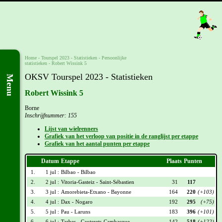
Home
-
Tourspel 2023
- Statistieken -
Persoonlijke
statistieken
-
Robert Wissink 5
OKSV Tourspel 2023 - Statistieken
Menu
Robert Wissink 5
Borne
Inschrijfnummer: 155
Lijst van wielrenners
Grafiek van het verloop van positie in de ranglijst per etappe
Grafiek van het aantal punten per etappe
Datum
Etappe
Plaats
Punten
1.
1 jul :
Bilbao - Bilbao
2.
2 jul :
Vitoria-Gasteiz - Saint-Sébastien
31
117
3.
3 jul :
Amorebieta-Etxano - Bayonne
164
220
(+103)
4.
4 jul :
Dax - Nogaro
192
295
(+75)
5.
5 jul :
Pau - Laruns
183
396
(+101)
6.
6 jul :
Tarbes - Cauterets-Cambasque
142
518
(+122)