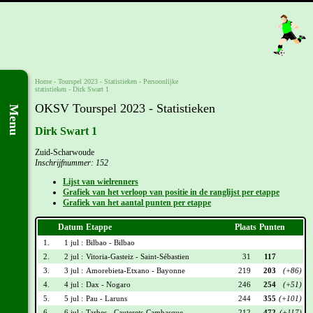
Home
-
Tourspel 2023
- Statistieken -
Persoonlijke
statistieken
-
Dirk Swart 1
OKSV Tourspel 2023 - Statistieken
Menu
Dirk Swart 1
Zuid-Scharwoude
Inschrijfnummer: 152
Lijst van wielrenners
Grafiek van het verloop van positie in de ranglijst per etappe
Grafiek van het aantal punten per etappe
Datum
Etappe
Plaats
Punten
1.
1 jul :
Bilbao - Bilbao
2.
2 jul :
Vitoria-Gasteiz - Saint-Sébastien
31
117
3.
3 jul :
Amorebieta-Etxano - Bayonne
219
203
(+86)
4.
4 jul :
Dax - Nogaro
246
254
(+51)
5.
5 jul :
Pau - Laruns
244
355
(+101)
6.
6 jul :
Tarbes - Cauterets-Cambasque
212
472
(+117)