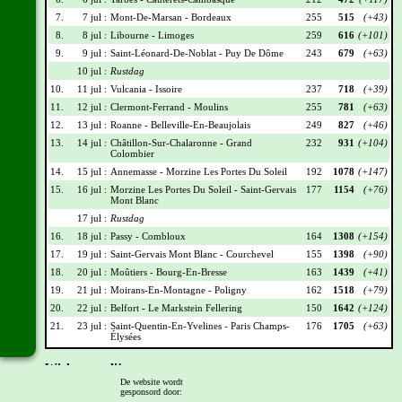
7.
7 jul :
Mont-De-Marsan - Bordeaux
255
515
(+43)
8.
8 jul :
Libourne - Limoges
259
616
(+101)
9.
9 jul :
Saint-Léonard-De-Noblat - Puy De Dôme
243
679
(+63)
10 jul :
Rustdag
10.
11 jul :
Vulcania - Issoire
237
718
(+39)
11.
12 jul :
Clermont-Ferrand - Moulins
255
781
(+63)
12.
13 jul :
Roanne - Belleville-En-Beaujolais
249
827
(+46)
13.
14 jul :
Châtillon-Sur-Chalaronne - Grand
232
931
(+104)
Colombier
14.
15 jul :
Annemasse - Morzine Les Portes Du Soleil
192
1078
(+147)
15.
16 jul :
Morzine Les Portes Du Soleil - Saint-Gervais
177
1154
(+76)
Mont Blanc
17 jul :
Rustdag
16.
18 jul :
Passy - Combloux
164
1308
(+154)
17.
19 jul :
Saint-Gervais Mont Blanc - Courchevel
155
1398
(+90)
18.
20 jul :
Moûtiers - Bourg-En-Bresse
163
1439
(+41)
19.
21 jul :
Moirans-En-Montagne - Poligny
162
1518
(+79)
20.
22 jul :
Belfort - Le Markstein Fellering
150
1642
(+124)
21.
23 jul :
Saint-Quentin-En-Yvelines - Paris Champs-
176
1705
(+63)
Élysées
Wielrennerslijst
De website wordt
gesponsord door:
Nr
Naam
Ploeg
Punten