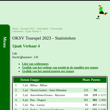
Home
-
Tourspel 2023
- Statistieken -
Persoonlijke
statistieken
-
Sjaak Verhaar 4
OKSV Tourspel 2023 - Statistieken
Menu
Sjaak Verhaar 4
Lith
Inschrijfnummer: 134
Lijst van wielrenners
Grafiek van het verloop van positie in de ranglijst per etappe
Grafiek van het aantal punten per etappe
Datum
Etappe
Plaats
Punten
1.
1 jul :
Bilbao - Bilbao
2.
2 jul :
Vitoria-Gasteiz - Saint-Sébastien
125
92
3.
3 jul :
Amorebieta-Etxano - Bayonne
166
219
(+127)
4.
4 jul :
Dax - Nogaro
181
302
(+83)
5.
5 jul :
Pau - Laruns
92
437
(+135)
6.
6 jul :
Tarbes - Cauterets-Cambasque
63
555
(+118)