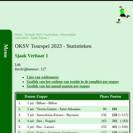
Home
-
Tourspel 2023
- Statistieken -
Persoonlijke
statistieken
-
Sjaak Verhaar 1
OKSV Tourspel 2023 - Statistieken
Menu
Sjaak Verhaar 1
Lith
Inschrijfnummer: 127
Lijst van wielrenners
Grafiek van het verloop van positie in de ranglijst per etappe
Grafiek van het aantal punten per etappe
Datum
Etappe
Plaats
Punten
1.
1 jul :
Bilbao - Bilbao
2.
2 jul :
Vitoria-Gasteiz - Saint-Sébastien
90
101
3.
3 jul :
Amorebieta-Etxano - Bayonne
136
228
(+127)
4.
4 jul :
Dax - Nogaro
165
311
(+83)
5.
5 jul :
Pau - Laruns
155
411
(+100)
6.
6 jul :
Tarbes - Cauterets-Cambasque
117
530
(+119)