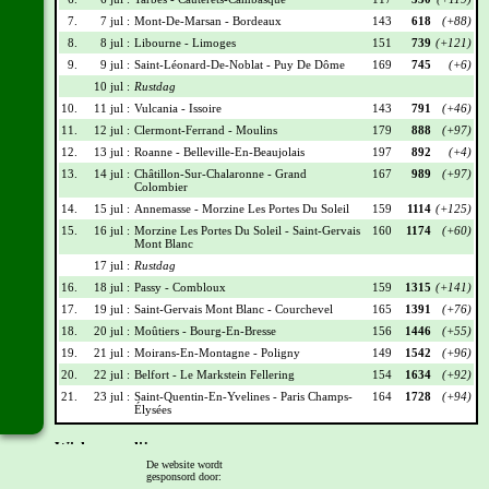
7.
7 jul :
Mont-De-Marsan - Bordeaux
143
618
(+88)
8.
8 jul :
Libourne - Limoges
151
739
(+121)
9.
9 jul :
Saint-Léonard-De-Noblat - Puy De Dôme
169
745
(+6)
10 jul :
Rustdag
10.
11 jul :
Vulcania - Issoire
143
791
(+46)
11.
12 jul :
Clermont-Ferrand - Moulins
179
888
(+97)
12.
13 jul :
Roanne - Belleville-En-Beaujolais
197
892
(+4)
13.
14 jul :
Châtillon-Sur-Chalaronne - Grand
167
989
(+97)
Colombier
14.
15 jul :
Annemasse - Morzine Les Portes Du Soleil
159
1114
(+125)
15.
16 jul :
Morzine Les Portes Du Soleil - Saint-Gervais
160
1174
(+60)
Mont Blanc
17 jul :
Rustdag
16.
18 jul :
Passy - Combloux
159
1315
(+141)
17.
19 jul :
Saint-Gervais Mont Blanc - Courchevel
165
1391
(+76)
18.
20 jul :
Moûtiers - Bourg-En-Bresse
156
1446
(+55)
19.
21 jul :
Moirans-En-Montagne - Poligny
149
1542
(+96)
20.
22 jul :
Belfort - Le Markstein Fellering
154
1634
(+92)
21.
23 jul :
Saint-Quentin-En-Yvelines - Paris Champs-
164
1728
(+94)
Élysées
Wielrennerslijst
De website wordt
gesponsord door:
Nr
Naam
Ploeg
Punten