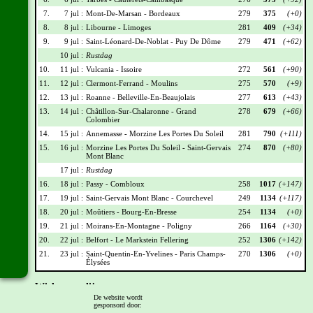
7.
7 jul :
Mont-De-Marsan - Bordeaux
279
375
(+0)
8.
8 jul :
Libourne - Limoges
281
409
(+34)
9.
9 jul :
Saint-Léonard-De-Noblat - Puy De Dôme
279
471
(+62)
10 jul :
Rustdag
10.
11 jul :
Vulcania - Issoire
272
561
(+90)
11.
12 jul :
Clermont-Ferrand - Moulins
275
570
(+9)
12.
13 jul :
Roanne - Belleville-En-Beaujolais
277
613
(+43)
13.
14 jul :
Châtillon-Sur-Chalaronne - Grand
278
679
(+66)
Colombier
14.
15 jul :
Annemasse - Morzine Les Portes Du Soleil
281
790
(+111)
15.
16 jul :
Morzine Les Portes Du Soleil - Saint-Gervais
274
870
(+80)
Mont Blanc
17 jul :
Rustdag
16.
18 jul :
Passy - Combloux
258
1017
(+147)
17.
19 jul :
Saint-Gervais Mont Blanc - Courchevel
249
1134
(+117)
18.
20 jul :
Moûtiers - Bourg-En-Bresse
254
1134
(+0)
19.
21 jul :
Moirans-En-Montagne - Poligny
266
1164
(+30)
20.
22 jul :
Belfort - Le Markstein Fellering
252
1306
(+142)
21.
23 jul :
Saint-Quentin-En-Yvelines - Paris Champs-
270
1306
(+0)
Élysées
Wielrennerslijst
De website wordt
gesponsord door:
Nr
Naam
Ploeg
Punten