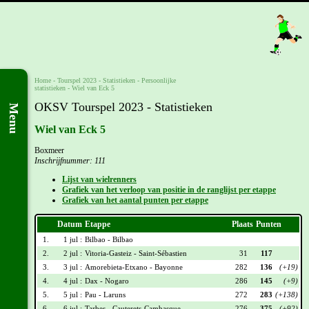
Home
-
Tourspel 2023
- Statistieken -
Persoonlijke
statistieken
-
Wiel van Eck 5
OKSV Tourspel 2023 - Statistieken
Menu
Wiel van Eck 5
Boxmeer
Inschrijfnummer: 111
Lijst van wielrenners
Grafiek van het verloop van positie in de ranglijst per etappe
Grafiek van het aantal punten per etappe
Datum
Etappe
Plaats
Punten
1.
1 jul :
Bilbao - Bilbao
2.
2 jul :
Vitoria-Gasteiz - Saint-Sébastien
31
117
3.
3 jul :
Amorebieta-Etxano - Bayonne
282
136
(+19)
4.
4 jul :
Dax - Nogaro
286
145
(+9)
5.
5 jul :
Pau - Laruns
272
283
(+138)
6.
6 jul :
Tarbes - Cauterets-Cambasque
276
375
(+92)