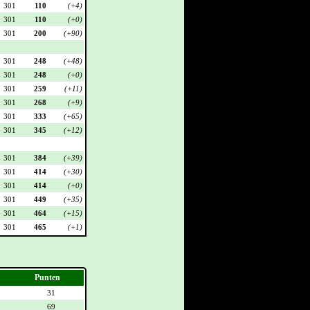
301
110
(+4)
301
110
(+0)
301
200
(+90)
301
248
(+48)
301
248
(+0)
301
259
(+11)
301
268
(+9)
301
333
(+65)
301
345
(+12)
301
384
(+39)
301
414
(+30)
301
414
(+0)
301
449
(+35)
301
464
(+15)
301
465
(+1)
Punten
31
69