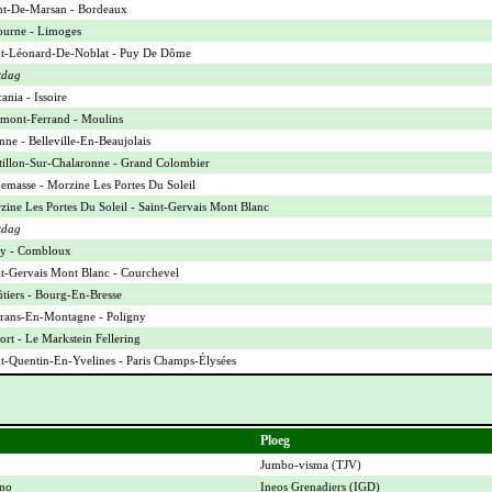
t-De-Marsan - Bordeaux
ourne - Limoges
nt-Léonard-De-Noblat - Puy De Dôme
tdag
ania - Issoire
rmont-Ferrand - Moulins
ne - Belleville-En-Beaujolais
tillon-Sur-Chalaronne - Grand Colombier
emasse - Morzine Les Portes Du Soleil
ine Les Portes Du Soleil - Saint-Gervais Mont Blanc
tdag
sy - Combloux
nt-Gervais Mont Blanc - Courchevel
tiers - Bourg-En-Bresse
rans-En-Montagne - Poligny
ort - Le Markstein Fellering
t-Quentin-En-Yvelines - Paris Champs-Élysées
Ploeg
Jumbo-visma (
TJV
)
ano
Ineos Grenadiers (
IGD
)