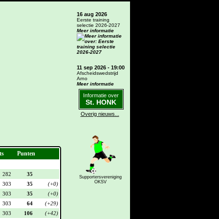
16 aug 2026
Eerste training
selectie 2026-2027
Meer informatie
11 sep 2026 - 19:00
Afscheidswedstrijd
Arno
Meer informatie
Informatie over
St. HONK
Overig nieuws...
ts
Punten
282
35
Supportersvereniging
OKSV
303
35
(+0)
303
35
(+0)
303
64
(+29)
303
106
(+42)