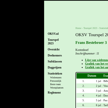
Home
-
Tourspel 2023
- Statistie
OKSV.nl
OKSV Tourspel 202
Tourspel
Frans Bestebroer 3
2023
Overzicht
Kortenhoef
Inschrijfnummer: 11
Deelnemers
Lijst van wielrenn
Subklassen
Grafiek van het ver
Grafiek van het aa
Dagprijzen
Statistieken
Datum
Eta
Wielrenners
1.
1 jul :
Bilb
Persoonlijk
Beste team
2.
2 jul :
Vito
Woonplaatsen
3.
3 jul :
Amo
Reglement
4.
4 jul :
Dax
5.
5 jul :
Pau
6.
6 jul :
Tar