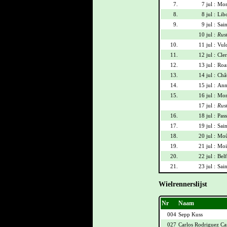
7.
7 jul :
Mon
8.
8 jul :
Lib
9.
9 jul :
Sai
10 jul :
Rus
10.
11 jul :
Vulc
11.
12 jul :
Cle
12.
13 jul :
Roan
13.
14 jul :
Châ
14.
15 jul :
Ann
15.
16 jul :
Morz
17 jul :
Rus
16.
18 jul :
Pas
17.
19 jul :
Sai
18.
20 jul :
Moû
19.
21 jul :
Moi
20.
22 jul :
Belf
21.
23 jul :
Sain
Wielrennerslijst
Nr
Naam
004
Sepp Kuss
027
Carlos Rodriguez C