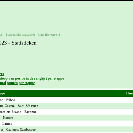
ken -
Persoonlijke statistieken
-
Frans Bestebroer 3
3 - Statistieken
ers
loop van positie in de ranglijst per etappe
ntal punten per etappe
ppe
Plaa
ao - Bilbao
ria-Gasteiz - Saint-Sébastien
rebieta-Etxano - Bayonne
 - Nogaro
 - Laruns
bes - Cauterets-Cambasque