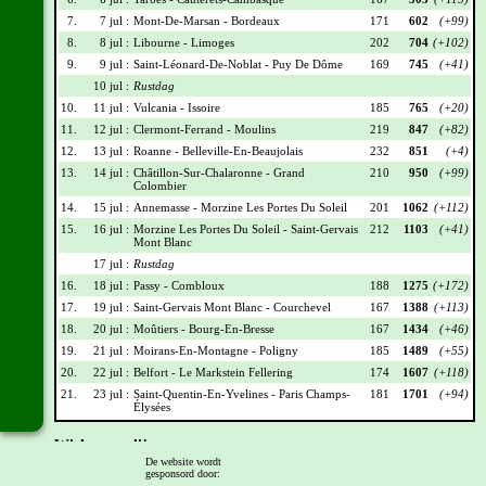
7.
7 jul :
Mont-De-Marsan - Bordeaux
171
602
(+99)
8.
8 jul :
Libourne - Limoges
202
704
(+102)
9.
9 jul :
Saint-Léonard-De-Noblat - Puy De Dôme
169
745
(+41)
10 jul :
Rustdag
10.
11 jul :
Vulcania - Issoire
185
765
(+20)
11.
12 jul :
Clermont-Ferrand - Moulins
219
847
(+82)
12.
13 jul :
Roanne - Belleville-En-Beaujolais
232
851
(+4)
13.
14 jul :
Châtillon-Sur-Chalaronne - Grand
210
950
(+99)
Colombier
14.
15 jul :
Annemasse - Morzine Les Portes Du Soleil
201
1062
(+112)
15.
16 jul :
Morzine Les Portes Du Soleil - Saint-Gervais
212
1103
(+41)
Mont Blanc
17 jul :
Rustdag
16.
18 jul :
Passy - Combloux
188
1275
(+172)
17.
19 jul :
Saint-Gervais Mont Blanc - Courchevel
167
1388
(+113)
18.
20 jul :
Moûtiers - Bourg-En-Bresse
167
1434
(+46)
19.
21 jul :
Moirans-En-Montagne - Poligny
185
1489
(+55)
20.
22 jul :
Belfort - Le Markstein Fellering
174
1607
(+118)
21.
23 jul :
Saint-Quentin-En-Yvelines - Paris Champs-
181
1701
(+94)
Élysées
Wielrennerslijst
De website wordt
gesponsord door:
Nr
Naam
Ploeg
Punten