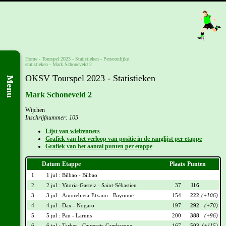
Home
-
Tourspel 2023
- Statistieken -
Persoonlijke
statistieken
-
Mark Schoneveld 2
OKSV Tourspel 2023 - Statistieken
Menu
Mark Schoneveld 2
Wijchen
Inschrijfnummer: 105
Lijst van wielrenners
Grafiek van het verloop van positie in de ranglijst per etappe
Grafiek van het aantal punten per etappe
Datum
Etappe
Plaats
Punten
1.
1 jul :
Bilbao - Bilbao
2.
2 jul :
Vitoria-Gasteiz - Saint-Sébastien
37
116
3.
3 jul :
Amorebieta-Etxano - Bayonne
154
222
(+106)
4.
4 jul :
Dax - Nogaro
197
292
(+70)
5.
5 jul :
Pau - Laruns
200
388
(+96)
6.
6 jul :
Tarbes - Cauterets-Cambasque
167
503
(+115)