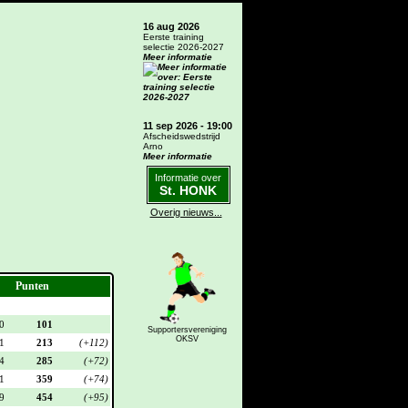
16 aug 2026
Eerste training
selectie 2026-2027
Meer informatie
11 sep 2026 - 19:00
Afscheidswedstrijd
Arno
Meer informatie
Informatie over
St. HONK
Overig nieuws...
Punten
0
101
Supportersvereniging
OKSV
1
213
(+112)
4
285
(+72)
1
359
(+74)
9
454
(+95)