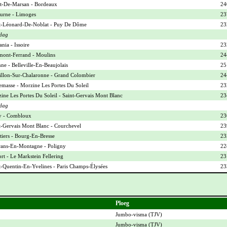
-De-Marsan - Bordeaux
24
urne - Limoges
23
t-Léonard-De-Noblat - Puy De Dôme
23
dag
nia - Issoire
23
mont-Ferrand - Moulins
24
ne - Belleville-En-Beaujolais
25
illon-Sur-Chalaronne - Grand Colombier
24
masse - Morzine Les Portes Du Soleil
23
ine Les Portes Du Soleil - Saint-Gervais Mont Blanc
23
dag
y - Combloux
23
t-Gervais Mont Blanc - Courchevel
23
iers - Bourg-En-Bresse
23
ans-En-Montagne - Poligny
22
ort - Le Markstein Fellering
23
t-Quentin-En-Yvelines - Paris Champs-Élysées
23
Ploeg
Jumbo-visma (
TJV
)
Jumbo-visma (
TJV
)