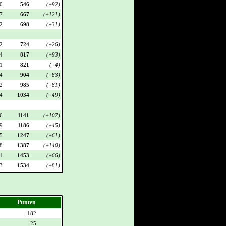
0
546
(+92)
7
667
(+121)
2
698
(+31)
2
724
(+26)
4
817
(+93)
1
821
(+4)
4
904
(+83)
2
985
(+81)
4
1034
(+49)
6
1141
(+107)
9
1186
(+45)
5
1247
(+61)
8
1387
(+140)
1
1453
(+66)
3
1534
(+81)
Punten
182
25