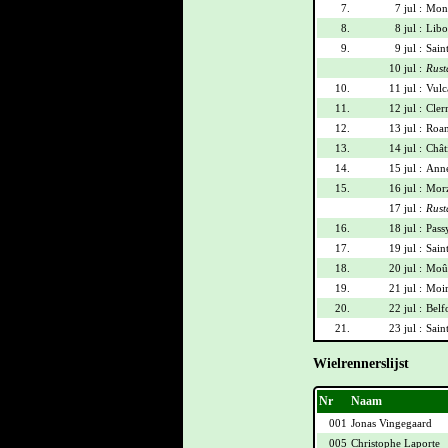
7.
7 jul :
Mont
8.
8 jul :
Libo
9.
9 jul :
Sain
10 jul :
Rust
10.
11 jul :
Vulca
11.
12 jul :
Cler
12.
13 jul :
Roan
13.
14 jul :
Chât
14.
15 jul :
Anne
15.
16 jul :
Morz
17 jul :
Rust
16.
18 jul :
Pass
17.
19 jul :
Sain
18.
20 jul :
Moût
19.
21 jul :
Moir
20.
22 jul :
Belf
21.
23 jul :
Sain
Wielrennerslijst
Nr
Naam
001
Jonas Vingegaard
005
Christophe Laporte