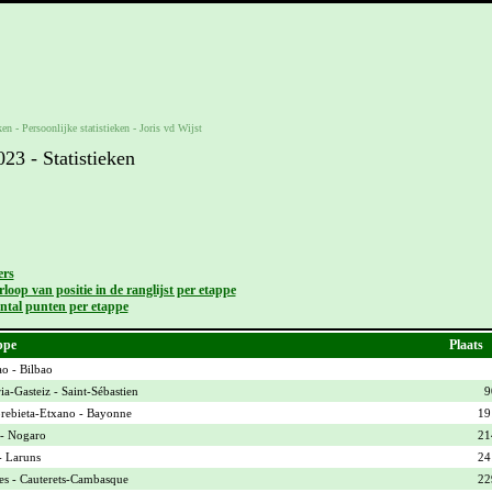
ken -
Persoonlijke statistieken
-
Joris vd Wijst
3 - Statistieken
ers
loop van positie in de ranglijst per etappe
ntal punten per etappe
ppe
Plaats
ao - Bilbao
ia-Gasteiz - Saint-Sébastien
9
ebieta-Etxano - Bayonne
19
- Nogaro
21
- Laruns
24
es - Cauterets-Cambasque
22