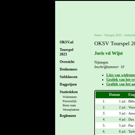
Home
-
Tourspel 2023
- Statistie
OKSV.nl
OKSV Tourspel 202
Tourspel
Joris vd Wijst
2023
Overzicht
Nijmegen
Inschrijfnummer: 10
Deelnemers
Lijst van wielrenn
Subklassen
Grafiek van het ver
Grafiek van het aa
Dagprijzen
Statistieken
Datum
Eta
Wielrenners
1.
1 jul :
Bilb
Persoonlijk
Beste team
2.
2 jul :
Vitor
Woonplaatsen
3.
3 jul :
Amor
Reglement
4.
4 jul :
Dax 
5.
5 jul :
Pau 
6.
6 jul :
Tarb