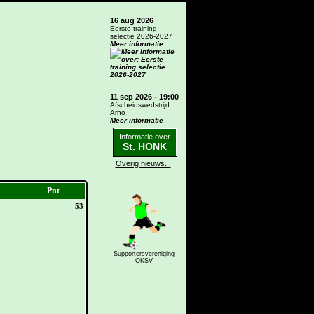
16 aug 2026
Eerste training
selectie 2026-2027
Meer informatie
11 sep 2026 - 19:00
Afscheidswedstrijd
Arno
Meer informatie
Informatie over
St. HONK
Overig nieuws...
Pnt
53
Supportersvereniging
OKSV