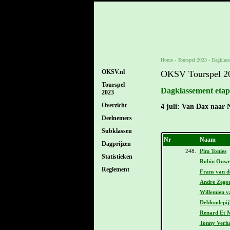
Home
-
Tourspel 2023
-
Dagklass
OKSV.nl
OKSV Tourspel 2
Tourspel
Dagklassement etapp
2023
Overzicht
4 juli: Van Dax naar 
Deelnemers
Subklassen
Nr
Naam
Dagprijzen
248.
Pim Tonies
Statistieken
Robin Ouwe
Reglement
Frans van d
Andre Zeger
Willemien v
Deblondepij
Renard Et 
Tonny Verh