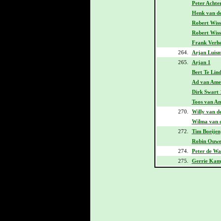
Peter Achte
Henk van de
Robert Wiss
Robert Wiss
Frank Verhe
264.
Arjan Luis
265.
Arjan 1
Bert Te Lind
Ad van Ame
Dirk Swart 
Toos van A
270.
Willy van d
Wilma van 
272.
Tim Boeijen
Robin Ouwe
274.
Peter de W
275.
Gerrie Kam