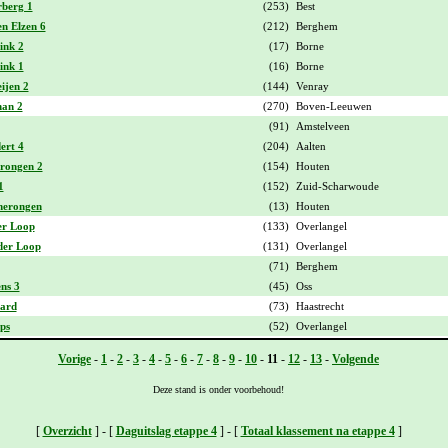
rberg 1
(253)
Best
n Elzen 6
(212)
Berghem
ink 2
(17)
Borne
ink 1
(16)
Borne
ijen 2
(144)
Venray
man 2
(270)
Boven-Leeuwen
(91)
Amstelveen
ert 4
(204)
Aalten
rongen 2
(154)
Houten
1
(152)
Zuid-Scharwoude
merongen
(13)
Houten
er Loop
(133)
Overlangel
der Loop
(131)
Overlangel
(71)
Berghem
ns 3
(45)
Oss
aard
(73)
Haastrecht
ps
(52)
Overlangel
Vorige
-
1
-
2
-
3
-
4
-
5
-
6
-
7
-
8
-
9
-
10
-
11
-
12
-
13
-
Volgende
Deze stand is onder voorbehoud!
[
Overzicht
] - [
Daguitslag etappe 4
] - [
Totaal klassement na etappe 4
]