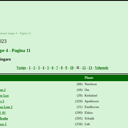
ement etappe 4 - Pagina 11
023
e 4 - Pagina 11
Nogaro
Vorige
-
1
-
2
-
3
-
4
-
5
-
6
-
7
-
8
-
9
-
10
-
11
-
12
-
13
-
Volgende
Plaats
(66)
Neerloon
ns 2
(44)
Oss
er Loo
(39)
Kerkdriel
s 5
(320)
Apeldoorn
an Lent 2
(31)
Eindhoven
l_01
(290)
Elsloo
Moulin
(265)
Schaijk
aar 2
(256)
Lith