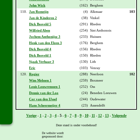
John Wick
(162)
Berghem
110.
Jan Romeijn
(4)
Alkmaar
103
Jan de Kinderen 2
(38)
Vinkel
Dick Bosveld 5
(291)
Rheden
Wilfried Aben
(254)
Sint Anthonois
Jochem Anthonijsz 3
(233)
Huissen
Henk van den Elzen 3
(176)
Berghem
Dick Bosveld 4
(156)
Rheden
Dick Bosveld 1
(150)
Rheden
Sjaak Verhaar 3
(130)
Lith
Eric
(103)
Venray
120.
Rogier
(288)
Neerloon
102
Wim Melssen 1
(259)
Boxmeer
Louis Louwrenssen 1
(252)
Oss
Dennis van der Loo
(24)
Beneden Leeuwen
Cor van den IJssel
(244)
Oudewater
Hans Scheermeijer 4
(23)
Assendelft
Vorige
-
1
-
2
-
3
-
4
-
5
-
6
-
7
-
8
-
9
-
10
-
11
-
12
-
13
-
Volgende
Deze stand is onder voorbehoud!
De website wordt
gesponsord door:
[
Overzicht
] - [
Daguitslag etappe 4
] - [
Totaal klassement na etappe 4
]