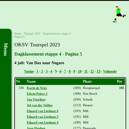
Home
-
Tourspel 2023
-
Dagklassement etappe 4 -
Pagina 5
OKSV Tourspel 2023
Menu
Dagklassement etappe 4 - Pagina 5
4 juli: Van Dax naar Nogaro
Vorige
-
1
-
2
-
3
-
4
-
5
-
6
-
7
-
8
-
9
-
10
-
11
-
12
-
13
-
Volgende
Nr
Naam
Plaats
Pnt
100.
Karin de Vries
(309)
Hoogkarspel
105
Edwin Pelzer 2
(308)
Den Bosch
Jan Visschers
(294)
Schaijk
Ad van der Velden
(213)
Herpen
Eduard van Lieshout 6
(193)
Mill
Eduard van Lieshout 5
(191)
Mill
Eduard van Lieshout 4
(189)
Mill
Jean Houben
(177)
Doenrade