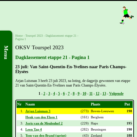
Home
-
Tourspel 2023
-
Dagklassement etappe 21 -
Pagina 1
OKSV Tourspel 2023
Menu
Dagklassement etappe 21 - Pagina 1
23 juli: Van Saint-Quentin-En-Yvelines naar Paris Champs-
Élysées
Arjan Luisman 3 heeft 23 juli 2023, na loting, de dagprijs gewonnen van etappe
21 van Saint-Quentin-En-Yvelines naar Paris Champs-Élysées.
Vorige -
1
-
2
-
3
-
4
-
5
-
6
-
7
-
8
-
9
-
10
-
11
-
12
-
13
-
Volgende
Nr
Naam
Plaats
Pnt
1.
Arjan Luisman 3
(273)
Boven-Leeuwen
198
Henk van den Elzen 1
(161)
Berghem
3.
Joris van de Meulenhof 2
(229)
Haps
195
4.
Leon Tap 4
(282)
Beuningen
190
5.
Tom van den Brand (sprint)
(43)
Zeeland
188