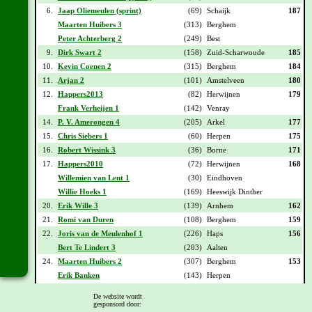
6.
Jaap Oliemeulen (sprint)
(69)
Schaijk
187
Maarten Huibers 3
(313)
Berghem
Peter Achterberg 2
(249)
Best
9.
Dirk Swart 2
(158)
Zuid-Scharwoude
185
10.
Kevin Coenen 2
(315)
Berghem
184
11.
Arjan 2
(101)
Amstelveen
180
12.
Happers2013
(82)
Herwijnen
179
Frank Verheijen 1
(142)
Venray
14.
P. V. Amerongen 4
(205)
Arkel
177
15.
Chris Siebers 1
(60)
Herpen
175
16.
Robert Wissink 3
(36)
Borne
171
17.
Happers2010
(72)
Herwijnen
168
Willemien van Lent 1
(30)
Eindhoven
Willie Hoeks 1
(169)
Heeswijk Dinther
20.
Erik Wille 3
(139)
Arnhem
162
21.
Romi van Duren
(108)
Berghem
159
22.
Joris van de Meulenhof 1
(226)
Haps
156
Bert Te Lindert 3
(203)
Aalten
24.
Maarten Huibers 2
(307)
Berghem
153
Erik Banken
(143)
Herpen
De website wordt
Vorige -
1
-
2
-
3
-
4
-
5
-
6
-
7
-
8
-
9
-
10
-
11
-
12
-
13
-
Volgende
gesponsord door: