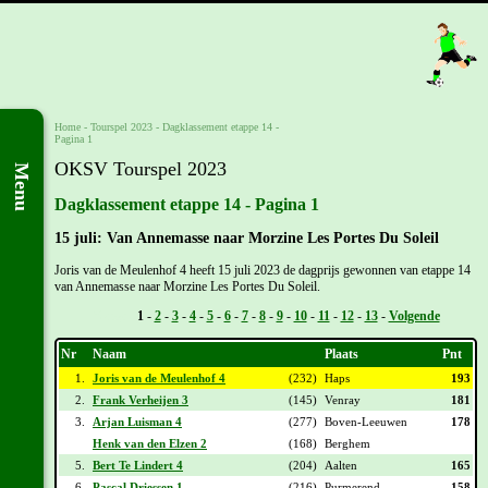
Home
-
Tourspel 2023
-
Dagklassement etappe 14 -
Pagina 1
OKSV Tourspel 2023
Menu
Dagklassement etappe 14 - Pagina 1
15 juli: Van Annemasse naar Morzine Les Portes Du Soleil
Joris van de Meulenhof 4 heeft 15 juli 2023 de dagprijs gewonnen van etappe 14
van Annemasse naar Morzine Les Portes Du Soleil.
Vorige -
1
-
2
-
3
-
4
-
5
-
6
-
7
-
8
-
9
-
10
-
11
-
12
-
13
-
Volgende
Nr
Naam
Plaats
Pnt
1.
Joris van de Meulenhof 4
(232)
Haps
193
2.
Frank Verheijen 3
(145)
Venray
181
3.
Arjan Luisman 4
(277)
Boven-Leeuwen
178
Henk van den Elzen 2
(168)
Berghem
5.
Bert Te Lindert 4
(204)
Aalten
165
6.
Pascal Driessen 1
(216)
Purmerend
158