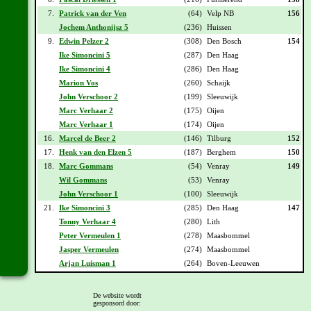
7.
Patrick van der Ven
(64)
Velp NB
156
Jochem Anthonijsz 5
(236)
Huissen
9.
Edwin Pelzer 2
(308)
Den Bosch
154
Ike Simoncini 5
(287)
Den Haag
Ike Simoncini 4
(286)
Den Haag
Marion Vos
(260)
Schaijk
John Verschoor 2
(199)
Sleeuwijk
Marc Verhaar 2
(175)
Oijen
Marc Verhaar 1
(174)
Oijen
16.
Marcel de Beer 2
(146)
Tilburg
152
17.
Henk van den Elzen 5
(187)
Berghem
150
18.
Marc Gommans
(54)
Venray
149
Wil Gommans
(53)
Venray
John Verschoor 1
(100)
Sleeuwijk
21.
Ike Simoncini 3
(285)
Den Haag
147
Tonny Verhaar 4
(280)
Lith
Peter Vermeulen 1
(278)
Maasbommel
Jasper Vermeulen
(274)
Maasbommel
Arjan Luisman 1
(264)
Boven-Leeuwen
Vorige -
1
-
2
-
3
-
4
-
5
-
6
-
7
-
8
-
9
-
10
-
11
-
12
-
13
-
Volgende
De website wordt
gesponsord door:
Deze stand is onder voorbehoud!