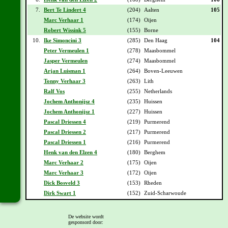
7.
Bert Te Lindert 4
(204)
Aalten
105
Marc Verhaar 1
(174)
Oijen
Robert Wissink 5
(155)
Borne
10.
Ike Simoncini 3
(285)
Den Haag
104
Peter Vermeulen 1
(278)
Maasbommel
Jasper Vermeulen
(274)
Maasbommel
Arjan Luisman 1
(264)
Boven-Leeuwen
Tonny Verhaar 3
(263)
Lith
Ralf Vos
(255)
Netherlands
Jochem Anthonijsz 4
(235)
Huissen
Jochem Anthonijsz 1
(227)
Huissen
Pascal Driessen 4
(219)
Purmerend
Pascal Driessen 2
(217)
Purmerend
Pascal Driessen 1
(216)
Purmerend
Henk van den Elzen 4
(180)
Berghem
Marc Verhaar 2
(175)
Oijen
Marc Verhaar 3
(172)
Oijen
Dick Bosveld 3
(153)
Rheden
Dirk Swart 1
(152)
Zuid-Scharwoude
Vorige -
1
-
2
-
3
-
4
-
5
-
6
-
7
-
8
-
9
-
10
-
11
-
12
-
13
-
Volgende
De website wordt
gesponsord door:
Deze stand is onder voorbehoud!