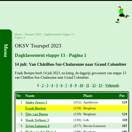
Home
-
Tourspel 2023
-
Dagklassement etappe 13 -
Pagina 1
OKSV Tourspel 2023
Menu
Dagklassement etappe 13 - Pagina 1
14 juli: Van Châtillon-Sur-Chalaronne naar Grand Colombier
Frank Boeijen heeft 14 juli 2023, na loting, de dagprijs gewonnen van etappe 13
van Châtillon-Sur-Chalaronne naar Grand Colombier.
Vorige -
1
-
2
-
3
-
4
-
5
-
6
-
7
-
8
-
9
-
10
-
11
-
12
-
13
-
Volgende
Nr
Naam
Plaats
Pnt
1.
Andre Zegers 3
(312)
Apeldoorn
129
Frank Boeijen
(159)
Berghem
3.
Tiny van Duren
(120)
Berghem
124
4.
Sjaak Verhaar 3
(130)
Lith
118
5.
Arjan Luisman 4
(277)
Boven-Leeuwen
107
6.
Henk van den Elzen 2
(168)
Berghem
106