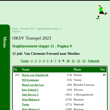
Home
-
Tourspel 2023
-
Dagklassement etappe 11 -
Pagina 9
OKSV Tourspel 2023
Menu
Dagklassement etappe 11 - Pagina 9
12 juli: Van Clermont-Ferrand naar Moulins
Vorige
-
1
-
2
-
3
-
4
-
5
-
6
-
7
-
8
-
9
-
10
-
11
-
12
-
13
-
Volgende
Nr
Naam
Plaats
Pnt
201.
Harm van Schadewijk
(74)
Demen
97
Wil Gommans
(53)
Venray
Maud van der Loo
(46)
Beneden Leeuwen
Inge Schook 1
(34)
Alverna
Adri Rovers 1
(301)
's-Hertogenbosch
Wim Melssen 6
(276)
Boxmeer
Tieske
(271)
Waalwijk
Wim Melssen 4
(269)
Boxmeer