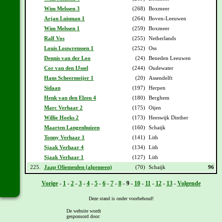
Wim Melssen 3
(268)
Boxmeer
Arjan Luisman 1
(264)
Boven-Leeuwen
Wim Melssen 1
(259)
Boxmeer
Ralf Vos
(255)
Netherlands
Louis Louwrenssen 1
(252)
Oss
Dennis van der Loo
(24)
Beneden Leeuwen
Cor van den IJssel
(244)
Oudewater
Hans Scheermeijer 1
(20)
Assendelft
Sidaan
(197)
Herpen
Henk van den Elzen 4
(180)
Berghem
Marc Verhaar 2
(175)
Oijen
Willie Hoeks 2
(173)
Heeswijk Dinther
Maarten Langenhuizen
(160)
Schaijk
Tonny Verhaar 1
(141)
Lith
Sjaak Verhaar 4
(134)
Lith
Sjaak Verhaar 1
(127)
Lith
225.
Jaap Oliemeulen (algemeen)
(70)
Schaijk
96
Vorige
-
1
-
2
-
3
-
4
-
5
-
6
-
7
-
8
-
9
-
10
-
11
-
12
-
13
-
Volgende
Deze stand is onder voorbehoud!
De website wordt
gesponsord door:
[
Overzicht
] - [
Daguitslag etappe 11
] - [
Totaal klassement na etappe 11
]