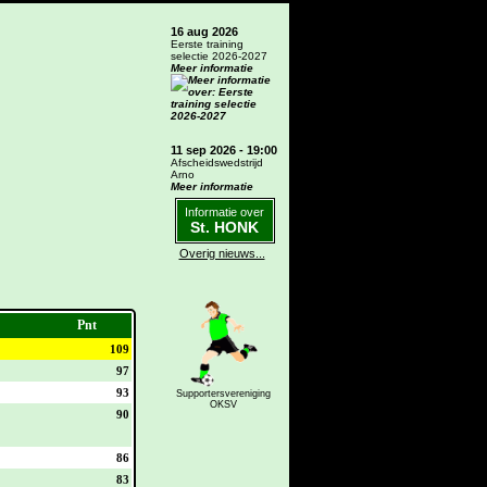
16 aug 2026
Eerste training
selectie 2026-2027
Meer informatie
11 sep 2026 - 19:00
Afscheidswedstrijd
Arno
Meer informatie
Informatie over
St. HONK
Overig nieuws...
Pnt
109
97
93
Supportersvereniging
OKSV
90
86
83