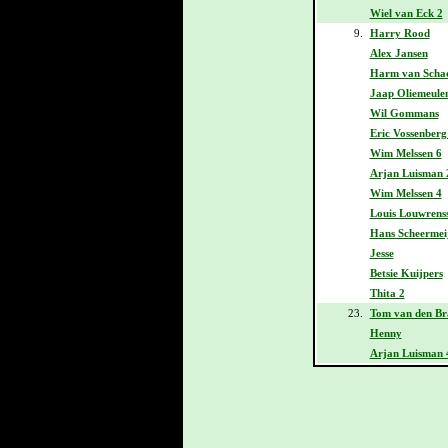
Wiel van Eck 2
9.
Harry Rood
Alex Jansen
Harm van Scha
Jaap Oliemeule
Wil Gommans
Eric Vossenberg
Wim Melssen 6
Arjan Luisman 
Wim Melssen 4
Louis Louwrens
Hans Scheermei
Jesse
Betsie Kuijpers
Thita 2
23.
Tom van den Br
Henny
Arjan Luisman 