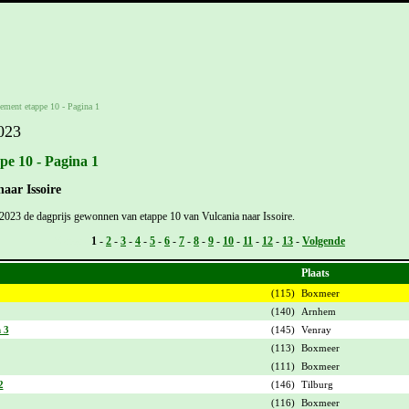
ement etappe 10 - Pagina 1
023
pe 10 - Pagina 1
naar Issoire
 2023 de dagprijs gewonnen van etappe 10 van Vulcania naar Issoire.
Vorige -
1
-
2
-
3
-
4
-
5
-
6
-
7
-
8
-
9
-
10
-
11
-
12
-
13
-
Volgende
Plaats
(115)
Boxmeer
(140)
Arnhem
 3
(145)
Venray
(113)
Boxmeer
(111)
Boxmeer
2
(146)
Tilburg
(116)
Boxmeer