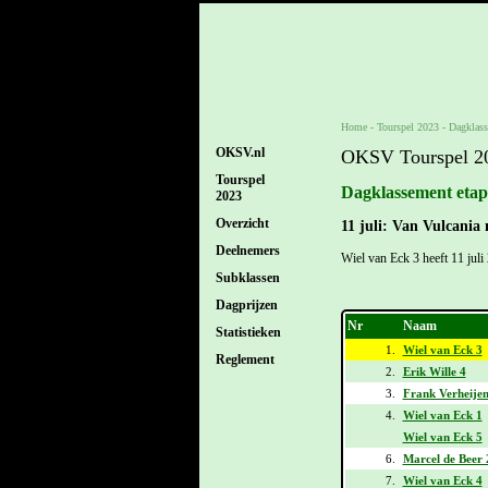
Home
-
Tourspel 2023
-
Dagklass
OKSV.nl
OKSV Tourspel 2
Tourspel
Dagklassement etap
2023
Overzicht
11 juli: Van Vulcania 
Deelnemers
Wiel van Eck 3 heeft 11 juli
Subklassen
Dagprijzen
Nr
Naam
Statistieken
1.
Wiel van Eck 3
Reglement
2.
Erik Wille 4
3.
Frank Verheijen
4.
Wiel van Eck 1
Wiel van Eck 5
6.
Marcel de Beer 
7.
Wiel van Eck 4