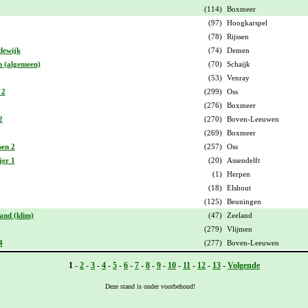
(114)
Boxmeer
(97)
Hoogkarspel
(78)
Rijssen
dewijk
(74)
Demen
n (algemeen)
(70)
Schaijk
(53)
Venray
 2
(299)
Oss
(276)
Boxmeer
2
(270)
Boven-Leeuwen
(269)
Boxmeer
sen 2
(257)
Oss
jer 1
(20)
Assendelft
(1)
Herpen
(18)
Elshout
(125)
Beuningen
and (klim)
(47)
Zeeland
(279)
Vlijmen
4
(277)
Boven-Leeuwen
Vorige -
1
-
2
-
3
-
4
-
5
-
6
-
7
-
8
-
9
-
10
-
11
-
12
-
13
-
Volgende
Deze stand is onder voorbehoud!