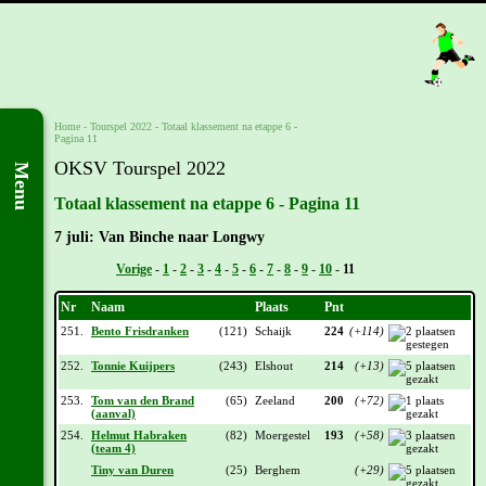
Home
-
Tourspel 2022
-
Totaal klassement na etappe 6 -
Pagina 11
OKSV Tourspel 2022
Menu
Totaal klassement na etappe 6 - Pagina 11
7 juli: Van Binche naar Longwy
Vorige
-
1
-
2
-
3
-
4
-
5
-
6
-
7
-
8
-
9
-
10
-
11
- Volgende
Nr
Naam
Plaats
Pnt
251.
Bento Frisdranken
(121)
Schaijk
224
(+114)
252.
Tonnie Kuijpers
(243)
Elshout
214
(+13)
253.
Tom van den Brand
(65)
Zeeland
200
(+72)
(aanval)
254.
Helmut Habraken
(82)
Moergestel
193
(+58)
(team 4)
Tiny van Duren
(25)
Berghem
(+29)