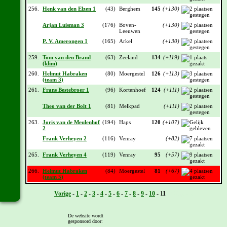
256.
Henk van den Elzen 1
(43)
Berghem
145
(+130)
Arjan Luisman 3
(176)
Boven-
(+130)
Leeuwen
P. V. Amerongen 1
(165)
Arkel
(+130)
259.
Tom van den Brand
(63)
Zeeland
134
(+119)
(klim)
260.
Helmut Habraken
(80)
Moergestel
126
(+113)
(team 3)
261.
Frans Bestebroer 1
(96)
Kortenhoef
124
(+111)
Theo van der Bolt 1
(81)
Melkpad
(+111)
263.
Joris van de Meulenhof
(194)
Haps
120
(+107)
2
Frank Verheyen 2
(116)
Venray
(+82)
265.
Frank Verheyen 4
(119)
Venray
95
(+57)
266.
Helmut Habraken
(84)
Moergestel
81
(+67)
(team 5)
Vorige
-
1
-
2
-
3
-
4
-
5
-
6
-
7
-
8
-
9
-
10
-
11
- Volgende
Deze stand is onder voorbehoud!
De website wordt
gesponsord door: