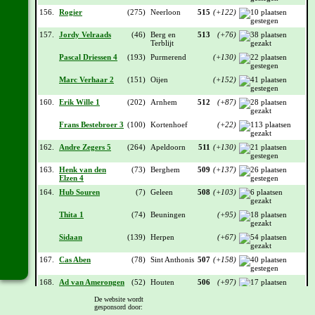
156.
Rogier
(275)
Neerloon
515
(+122)
157.
Jordy Velraads
(46)
Berg en
513
(+76)
Terblijt
Pascal Driessen 4
(193)
Purmerend
(+130)
Marc Verhaar 2
(151)
Oijen
(+152)
160.
Erik Wille 1
(202)
Arnhem
512
(+87)
Frans Bestebroer 3
(100)
Kortenhoef
(+22)
162.
Andre Zegers 5
(264)
Apeldoorn
511
(+130)
163.
Henk van den
(73)
Berghem
509
(+137)
Elzen 4
164.
Hub Souren
(7)
Geleen
508
(+103)
Thita 1
(74)
Beuningen
(+95)
Sidaan
(139)
Herpen
(+67)
167.
Cas Aben
(78)
Sint Anthonis
507
(+158)
168.
Ad van Amerongen
(52)
Houten
506
(+97)
2
De website wordt
Marc Verhaar 3
(156)
Oijen
(+122)
gesponsord door: