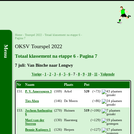
Home
-
Tourspel 2022
-
Totaal klassement na etappe 6 -
Pagina 7
OKSV Tourspel 2022
Menu
Totaal klassement na etappe 6 - Pagina 7
7 juli: Van Binche naar Longwy
Vorige
-
1
-
2
-
3
-
4
-
5
-
6
-
7
-
8
-
9
-
10
-
11
-
Volgende
Nr
Naam
Plaats
Pnt
151.
P. V. Amerongen 3
(169)
Arkel
520
(+73)
Ties Aben
(146)
De Meern
(+86)
153.
Jochem Anthonijsz
(270)
Huissen
519
(+106)
6
Mari van der
(130)
Haarsteeg
(+129)
Sterren
Bennie Kuijpers 1
(126)
Herpen
(+127)