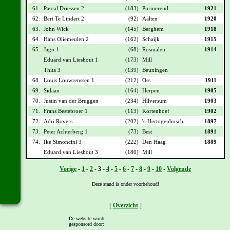
61.
Pascal Driessen 2
(183)
Purmerend
1921
62.
Bert Te Lindert 2
(92)
Aalten
1920
63.
John Wick
(145)
Berghem
1918
64.
Hans Oliemeulen 2
(162)
Schaijk
1915
65.
Jagu 1
(68)
Rosmalen
1914
Eduard van Lieshout 1
(173)
Mill
Thita 3
(139)
Beuningen
68.
Louis Louwrenssen 1
(212)
Oss
1911
69.
Sidaan
(164)
Herpen
1905
70.
Justin van der Bruggen
(234)
Hilversum
1903
71.
Frans Bestebroer 1
(113)
Kortenhoef
1902
72.
Adri Rovers
(202)
's-Hertogenbosch
1897
73.
Peter Achterberg 1
(73)
Best
1891
74.
Ike Simoncini 3
(222)
Den Haag
1889
Eduard van Lieshout 3
(180)
Mill
Vorige
-
1
-
2
-
3
-
4
-
5
-
6
-
7
-
8
-
9
-
10
-
Volgende
Deze stand is onder voorbehoud!
[
Overzicht
]
De website wordt
gesponsord door: