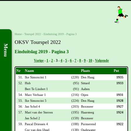
Home
-
Tourspel 2022
-
Einduitslag 2019 - Pagina 3
OKSV Tourspel 2022
Menu
Einduitslag 2019 - Pagina 3
Vorige
-
1
-
2
-
3
-
4
-
5
-
6
-
7
-
8
-
9
-
10
-
Volgende
Nr
Naam
Plaats
Pnt
51.
Ike Simoncini 1
(220)
Den Haag
1935
52.
Hub
(95)
Sittard
1933
Bert Te Lindert 1
(91)
Aalten
54.
Marc Verhaar 1
(216)
Oijen
1931
55.
Ike Simoncini 5
(224)
Den Haag
1928
56.
Jan Schel 4
(203)
Boxmeer
1927
57.
Mari van der Sterren
(195)
Haarsteeg
1924
Jan Schel 2
(159)
Boxmeer
59.
Pascal Driessen 4
(188)
Purmerend
1922
Cor van den IJssel
(138)
Oudewater