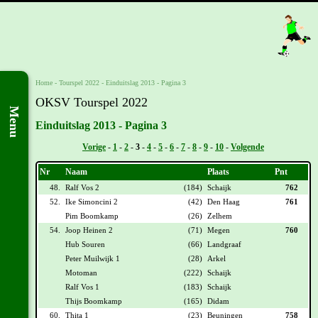
Home
-
Tourspel 2022
-
Einduitslag 2013 - Pagina 3
OKSV Tourspel 2022
Menu
Einduitslag 2013 - Pagina 3
Vorige
-
1
-
2
-
3
-
4
-
5
-
6
-
7
-
8
-
9
-
10
-
Volgende
Nr
Naam
Plaats
Pnt
48.
Ralf Vos 2
(184)
Schaijk
762
52.
Ike Simoncini 2
(42)
Den Haag
761
Pim Boomkamp
(26)
Zelhem
54.
Joop Heinen 2
(71)
Megen
760
Hub Souren
(66)
Landgraaf
Peter Muilwijk 1
(28)
Arkel
Motoman
(222)
Schaijk
Ralf Vos 1
(183)
Schaijk
Thijs Boomkamp
(165)
Didam
60.
Thita 1
(23)
Beuningen
758