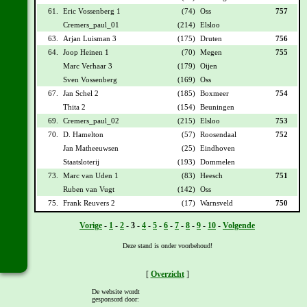
61.
Eric Vossenberg 1
(74)
Oss
757
Cremers_paul_01
(214)
Elsloo
63.
Arjan Luisman 3
(175)
Druten
756
64.
Joop Heinen 1
(70)
Megen
755
Marc Verhaar 3
(179)
Oijen
Sven Vossenberg
(169)
Oss
67.
Jan Schel 2
(185)
Boxmeer
754
Thita 2
(154)
Beuningen
69.
Cremers_paul_02
(215)
Elsloo
753
70.
D. Hamelton
(57)
Roosendaal
752
Jan Matheeuwsen
(25)
Eindhoven
Staatsloterij
(193)
Dommelen
73.
Marc van Uden 1
(83)
Heesch
751
Ruben van Vugt
(142)
Oss
75.
Frank Reuvers 2
(17)
Warnsveld
750
Vorige
-
1
-
2
-
3
-
4
-
5
-
6
-
7
-
8
-
9
-
10
-
Volgende
Deze stand is onder voorbehoud!
[
Overzicht
]
De website wordt
gesponsord door: